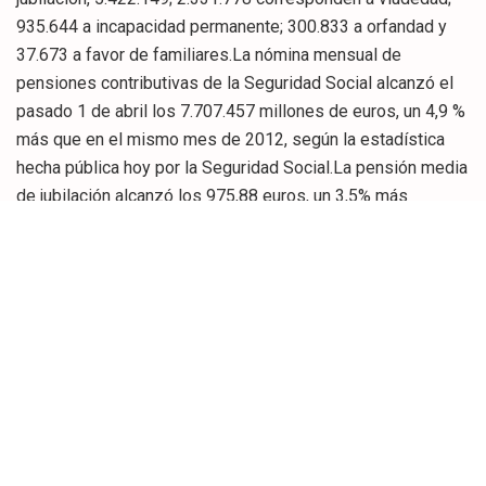
935.644 a incapacidad permanente; 300.833 a orfandad y
37.673 a favor de familiares.La nómina mensual de
pensiones contributivas de la Seguridad Social alcanzó el
pasado 1 de abril los 7.707.457 millones de euros, un 4,9 %
más que en el mismo mes de 2012, según la estadística
hecha pública hoy por la Seguridad Social.La pensión media
de jubilación alcanzó los 975,88 euros, un 3,5% más
respecto al mismo periodo del pasado año. En cuanto a la
pensión media del Sistema, que comprende las distintas
clases de pensión (jubilación, incapacidad permanente,
viudedad, orfandad y a favor de familiares), se situó en
853,72 euros al mes, lo que supone un aumento interanual
del 3,2%.La Seguridad Social hace pública cada mes esta
estadística con el objetivo de ofrecer a los ciudadanos
información precisa sobre la evolución del número y coste
de las pensiones del Sistema.Más información del conjunto
del sistema y por comunidades autónomas en el pdf