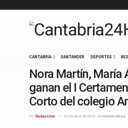
CANTABRIA
SANTANDER
DEPORTES
BES
Nora Martín, María 
ganan el I Certamen 
Corto del colegio A
Por
Redacción
30 de abril de 2013
en
Hemeroteca