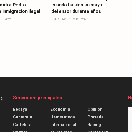
contra Pedro
cuando ha sido su mayor
 inmigración ilegal
defensor durante años
DE 2026
4 DE AGOSTO DE 2026
Secciones principales
N
Besaya
Economía
Opinión
Cantabria
Hemeroteca
Portada
Cartelera
Internacional
Racing