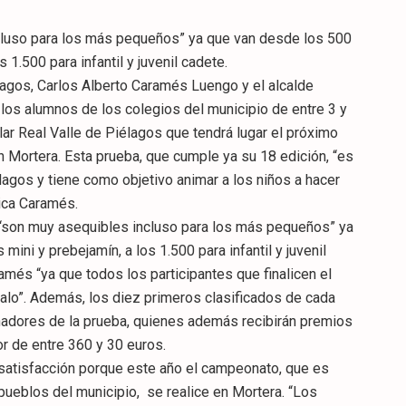
ncluso para los más pequeños” ya que van desde los 500
 1.500 para infantil y juvenil cadete.
agos, Carlos Alberto Caramés Luengo y el alcalde
los alumnos de los colegios del municipio de entre 3 y
ar Real Valle de Piélagos que tendrá lugar el próximo
en Mortera. Esta prueba, que cumple ya su 18 edición, “es
élagos y tiene como objetivo animar a los niños a hacer
lica Caramés.
r “son muy asequibles incluso para los más pequeños” ya
ini y prebejamín, a los 1.500 para infantil y juvenil
amés “ya que todos los participantes que finalicen el
galo”. Además, los diez primeros clasificados de cada
ganadores de la prueba, quienes además recibirán premios
or de entre 360 y 30 euros.
 satisfacción porque este año el campeonato, que es
pueblos del municipio, se realice en Mortera. “Los