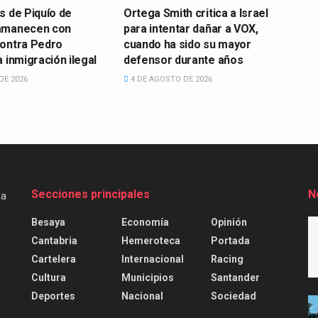
s de Piquío de
Ortega Smith critica a Israel
amanecen con
para intentar dañar a VOX,
contra Pedro
cuando ha sido su mayor
 inmigración ilegal
defensor durante años
DE 2026
4 DE AGOSTO DE 2026
Secciones principales
N
Besaya
Economía
Opinión
Cantabria
Hemeroteca
Portada
Cartelera
Internacional
Racing
Cultura
Municipios
Santander
Deportes
Nacional
Sociedad