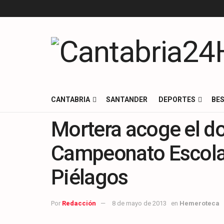
CANTABRIA
SANTANDER
DEPORTES
BES
Mortera acoge el do
Campeonato Escolar
Piélagos
Por
Redacción
8 de mayo de 2013
en
Hemeroteca