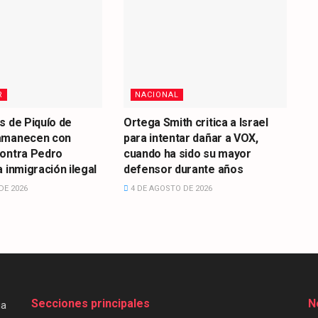
R
NACIONAL
s de Piquío de
Ortega Smith critica a Israel
amanecen con
para intentar dañar a VOX,
contra Pedro
cuando ha sido su mayor
 inmigración ilegal
defensor durante años
DE 2026
4 DE AGOSTO DE 2026
Secciones principales
N