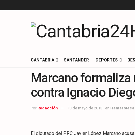
CANTABRIA
SANTANDER
DEPORTES
BES
Marcano formaliza u
contra Ignacio Dieg
Por
Redacción
13 de mayo de 2013
en
Hemeroteca
El diputado del PRC Javier López Marcano acusa 