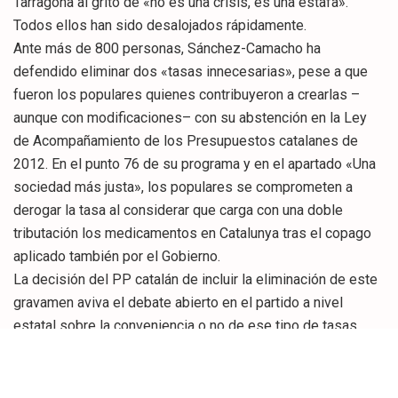
Tarragona al grito de «no es una crisis, es una estafa».
Todos ellos han sido desalojados rápidamente.
Ante más de 800 personas, Sánchez-Camacho ha
defendido eliminar dos «tasas innecesarias», pese a que
fueron los populares quienes contribuyeron a crearlas –
aunque con modificaciones– con su abstención en la Ley
de Acompañamiento de los Presupuestos catalanes de
2012. En el punto 76 de su programa y en el apartado «Una
sociedad más justa», los populares se comprometen a
derogar la tasa al considerar que carga con una doble
tributación los medicamentos en Catalunya tras el copago
aplicado también por el Gobierno.
La decisión del PP catalán de incluir la eliminación de este
gravamen aviva el debate abierto en el partido a nivel
estatal sobre la conveniencia o no de ese tipo de tasas
después de que la Comunidad de Madrid anunciase su
aplicación. El propio presidente del Gobierno señaló
recientemente que es contrario a la aplicación del euro por