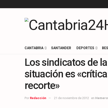
CANTABRIA
SANTANDER
DEPORTES
BES
Los sindicatos de la
situación es «crítica
recorte»
Por
Redacción
21 de noviembre de 2012
en
Hemero