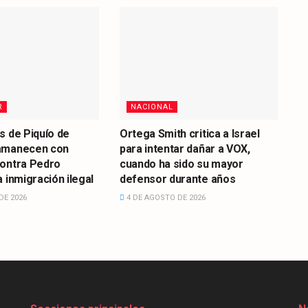
R
NACIONAL
s de Piquío de
Ortega Smith critica a Israel
amanecen con
para intentar dañar a VOX,
contra Pedro
cuando ha sido su mayor
 inmigración ilegal
defensor durante años
DE 2026
4 DE AGOSTO DE 2026