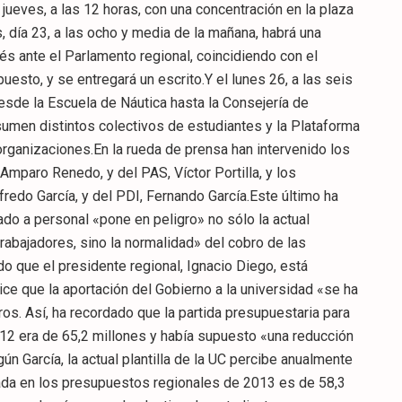
ueves, a las 12 horas, con una concentración en la plaza
, día 23, a las ocho y media de la mañana, habrá una
és ante el Parlamento regional, coincidiendo con el
esto, y se entregará un escrito.Y el lunes 26, a las seis
desde la Escuela de Náutica hasta la Consejería de
umen distintos colectivos de estudiantes y la Plataforma
organizaciones.En la rueda de prensa han intervenido los
mparo Renedo, y del PAS, Víctor Portilla, y los
fredo García, y del PDI, Fernando García.Este último ha
do a personal «pone en peligro» no sólo la actual
trabajadores, sino la normalidad» del cobro de las
que el presidente regional, Ignacio Diego, está
e que la aportación del Gobierno a la universidad «se ha
os. Así, ha recordado que la partida presupuestaria para
12 era de 65,2 millones y había supuesto «una reducción
n García, la actual plantilla de la UC percibe anualmente
nada en los presupuestos regionales de 2013 es de 58,3