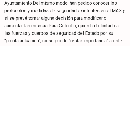
Ayuntamiento.Del mismo modo, han pedido conocer los
protocolos y medidas de seguridad existentes en el MAS y
si se prevé tomar alguna decisión para modificar o
aumentar las mismas.Para Coterillo, quien ha felicitado a
las fuerzas y cuerpos de seguridad del Estado por su
“pronta actuación”, no se puede “restar importancia” a este
suceso y considera que el equipo de Gobierno debe
“romper ya su silencio” y esclarecer las circunstancias en
las que se produjo.Restos arqueológicosPor otra parte, en
una segunda pregunta, el Grupo regionalista se interesa
sobre los restos arqueológicos encontrados en octubre de
2013 con motivo de las obras de construcción del Centro
Botín. En este punto, quieren conocer sobre quién recae la
propiedad legal y la responsabilidad de custodia de este
material y, por otro lado, qué destino y uso se prevé dar a
los restos hallados.