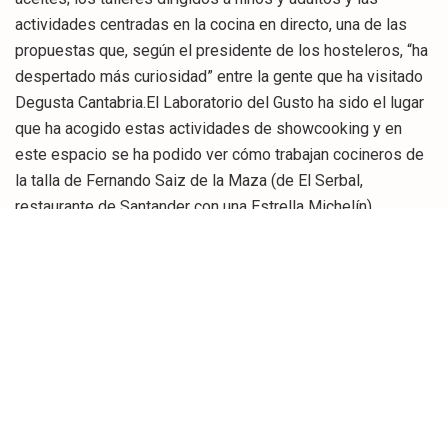
actividades centradas en la cocina en directo, una de las
propuestas que, según el presidente de los hosteleros, “ha
despertado más curiosidad” entre la gente que ha visitado
Degusta Cantabria.El Laboratorio del Gusto ha sido el lugar
que ha acogido estas actividades de showcooking y en
este espacio se ha podido ver cómo trabajan cocineros de
la talla de Fernando Saiz de la Maza (de El Serbal,
restaurante de Santander con una Estrella Michelín),
Francisco Jerez (profesor-jefe de Cocina del Hotel Escuela
Las Carolinas) y Enrique Pérez (jefe de Cocina de
Restaurante Hotel Chiqui). De hecho, Francisco Jerez ha
sido el cocinero encargado de cerrar esta tarde –tras el
shocooking de los alumnos del Hotel-Escuela Las
Carolinas- la actividad de cocina en directo programada
para la Feria con su receta de “Vieira Láctea”, que ha
entusiasmado al público que se concentraba frente a las
pantallas del Laboratorio del Gusto.Degusta Cantabria ha