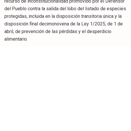
recurso de inconstitucionalidad promovido por el Defensor
del Pueblo contra la salida del lobo del listado de especies
protegidas, incluida en la disposición transitoria única y la
disposición final decimonovena de la Ley 1/2025, de 1 de
abril, de prevención de las pérdidas y el desperdicio
alimentario.
«Es una gran noticia para Cantabria», ha señalado la
presidenta, quien ha destacado que, al quedar oficialmente
comparecida en el procedimiento en calidad de
coadyuvante del Gobierno de España, «vamos a dar
continuidad al apoyo sin fisuras al sector ganadero que el
Estado no defiende con la fuerza que debería, ya que
incluyó al lobo en el listado de protección y lo ha quitado a
regañadientes».
Sáenz de Buruaga ha asegurado que el Ejecutivo cántabro
continuará trabajando «desde el máximo respeto al orden