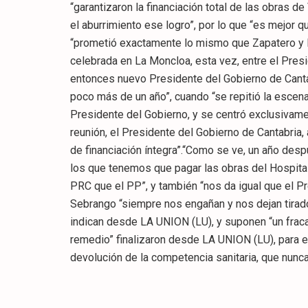
“garantizaron la financiación total de las obras de
el aburrimiento ese logro”, por lo que “es mejor q
“prometió exactamente lo mismo que Zapatero y Re
celebrada en La Moncloa, esta vez, entre el Presi
entonces nuevo Presidente del Gobierno de Canta
poco más de un año”, cuando “se repitió la escena
Presidente del Gobierno, y se centró exclusivament
reunión, el Presidente del Gobierno de Cantabria
de financiación íntegra”.“Como se ve, un año des
los que tenemos que pagar las obras del Hospital
PRC que el PP”, y también “nos da igual que el P
Sebrango “siempre nos engañan y nos dejan tirados
indican desde LA UNION (LU), y suponen “un fra
remedio” finalizaron desde LA UNION (LU), para el 
devolución de la competencia sanitaria, que nunc