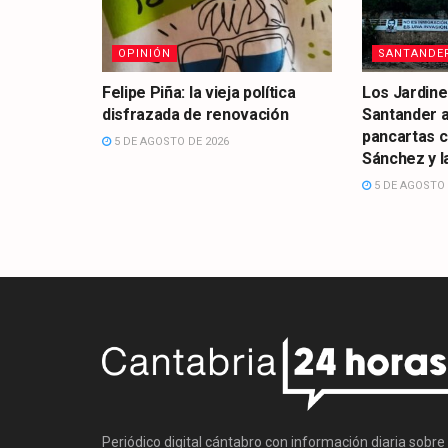
OPINIÓN
SANTANDE
Felipe Piña: la vieja política
Los Jardine
disfrazada de renovación
Santander 
pancartas 
5 DE AGOSTO DE 2026
Sánchez y la
5 DE AGOSTO 
Periódico digital cántabro con información diaria sobre