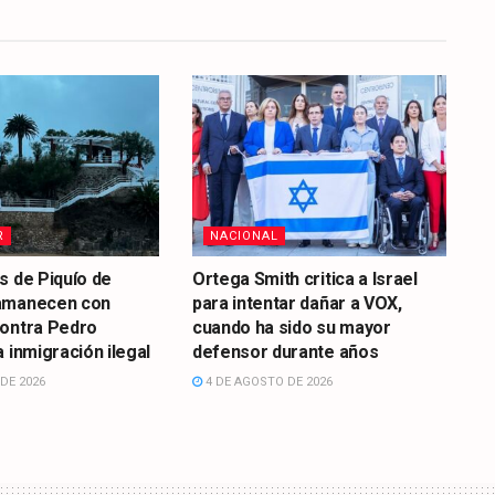
R
NACIONAL
s de Piquío de
Ortega Smith critica a Israel
amanecen con
para intentar dañar a VOX,
contra Pedro
cuando ha sido su mayor
 inmigración ilegal
defensor durante años
DE 2026
4 DE AGOSTO DE 2026