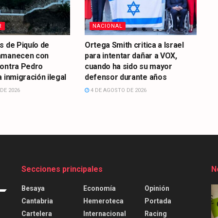
R
NACIONAL
s de Piquío de
Ortega Smith critica a Israel
amanecen con
para intentar dañar a VOX,
contra Pedro
cuando ha sido su mayor
 inmigración ilegal
defensor durante años
DE 2026
4 DE AGOSTO DE 2026
Secciones principales
N
Besaya
Economía
Opinión
Cantabria
Hemeroteca
Portada
Cartelera
Internacional
Racing