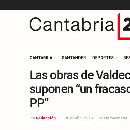
CANTABRIA
SANTANDER
DEPORTES
BE
Las obras de Valdeci
suponen “un fracas
PP”
Por
Redacción
28 de abril de 2013
en
Hemeroteca