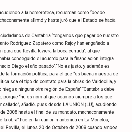
o, acudiendo a la hemeroteca, recuerdan como “desde
chaconamente afirmó y hasta juró que el Estado se hacía
s ciudadanos de Cantabria “tengamos que pagar de nuestro
e “tanto Rodríguez Zapatero como Rajoy han engañado a
 para que Revilla tuviera la boca cerrada”, al que
había conseguido el acuerdo para la financiación íntegra
nacio Diego el año pasado”.“No es justo, y además es
e la formación política, para el que “es buena muestra de
tica sea el tipo de contrato para la obras de Valdecilla, y
o niega a ninguna otra región de España”.“Cantabria debe
ió, porque “no es normal que seamos siempre a los que
r callado”, añadió, pues desde LA UNION (LU), acudiendo
 de 2008 hasta el final de su mandato, machaconamente
de la obra”.Fue en la reunión mantenida en La Moncloa,
el Revilla, el lunes 20 de Octubre de 2008 cuando ambos