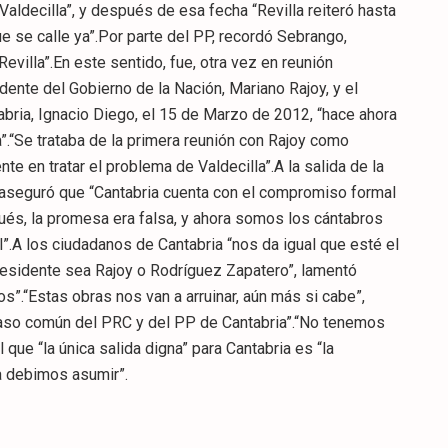
 Valdecilla”, y después de esa fecha “Revilla reiteró hasta
ue se calle ya”.Por parte del PP, recordó Sebrango,
villa”.En este sentido, fue, otra vez en reunión
dente del Gobierno de la Nación, Mariano Rajoy, y el
bria, Ignacio Diego, el 15 de Marzo de 2012, “hace ahora
”.“Se trataba de la primera reunión con Rajoy como
e en tratar el problema de Valdecilla”.A la salida de la
, aseguró que “Cantabria cuenta con el compromiso formal
pués, la promesa era falsa, y ahora somos los cántabros
”.A los ciudadanos de Cantabria “nos da igual que esté el
residente sea Rajoy o Rodríguez Zapatero”, lamentó
”.“Estas obras nos van a arruinar, aún más si cabe”,
caso común del PRC y del PP de Cantabria”.“No tenemos
que “la única salida digna” para Cantabria es “la
a debimos asumir”.