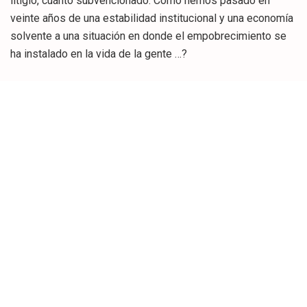
litigio, cuánto subvencionado. Como hemos pasado en
veinte años de una estabilidad institucional y una economía
solvente a una situación en donde el empobrecimiento se
ha instalado en la vida de la gente …?
Conocido es el episodio en donde el maestro Juan
Belmonte fue preguntado cómo era posible que su antiguo
banderillero, Juan Miranda, hubiera llegado a Gobernador
Civil en Huelva, a lo que respondió «Pues degenerando».
Así pues, degenerando, España ha llegado una situación en
donde el setenta por ciento de las facturas se pagan fuera
de plazo y que además el ventiséis por ciento de las
empresas han sufrido impagos relevantes, de los que
hacen daño en la contabilidad, tanto que como
consecuencia de ello los costes financieros, las
renovaciones crediticias, etc … que han sufrido superan los
ocho mil millones de euros anuales, derivada evidente de