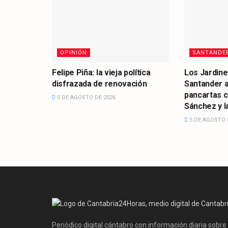
OPINIÓN
SANTANDE
Felipe Piña: la vieja política
Los Jardine
disfrazada de renovación
Santander 
pancartas 
5 DE AGOSTO DE 2026
Sánchez y la
5 DE AGOSTO 
Periódico digital cántabro con información diaria sobre