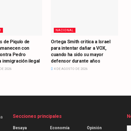
R
NACIONAL
s de Piquío de
Ortega Smith critica a Israel
amanecen con
para intentar dañar a VOX,
contra Pedro
cuando ha sido su mayor
 inmigración ilegal
defensor durante años
DE 2026
4 DE AGOSTO DE 2026
Secciones principales
N
Besaya
Economía
Opinión