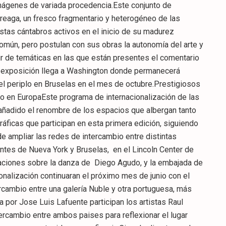
imágenes de variada procedencia.Este conjunto de
areaga, un fresco fragmentario y heterogéneo de las
stas cántabros activos en el inicio de su madurez
omún, pero postulan con sus obras la autonomía del arte y
ir de temáticas en las que están presentes el comentario
ta exposición llega a Washington donde permanecerá
 el periplo en Bruselas en el mes de octubre.Prestigiosos
o en EuropaEste programa de internacionalización de las
 añadido el renombre de los espacios que albergan tanto
ficas que participan en esta primera edición, siguiendo
 de ampliar las redes de intercambio entre distintas
antes de Nueva York y Bruselas, en el Lincoln Center de
raciones sobre la danza de Diego Agudo, y la embajada de
nalización continuaran el próximo mes de junio con el
cambio entre una galería Nuble y otra portuguesa, más
por Jose Luis Lafuente participan los artistas Raul
ercambio entre ambos paises para reflexionar el lugar