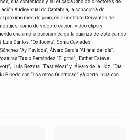
nes, sus contenidos y su eficacia.Cine de directores de
ación Audiovisual de Cantabria, la consejería de
l próximo mes de junio, en el instituto Cervantes de
metrajes, como de video-creación, video clips y
iendo una amplia panorámica de la pujanza de este campo
é Luís Santos, “Oxitocina”, Sonia Caviedes
nchez “Ay Pavloba”, Álvaro García “Al final del día”,
Posturas”Tasio Fernández “El grito” , Esther Estéve
favor)”, Luis Bezeta “East West” y Álvaro de la Hoz “Día
ki Pinedo con “Los otros Guernicas” yAlberto Luna con