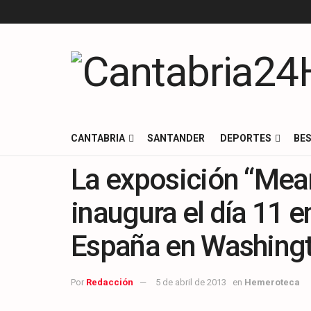
CANTABRIA
SANTANDER
DEPORTES
BES
La exposición “Mea
inaugura el día 11 
España en Washing
Por
Redacción
5 de abril de 2013
en
Hemeroteca