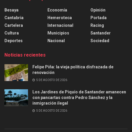
Besaya
Economía
Opinión
Cantabria
Hemeroteca
Portada
Cartelera
Internacional
Racing
Cultura
Municipios
Santander
Deportes
Nacional
Sociedad
Noticias recientes
Felipe Piña: la vieja política disfrazada de
renovación
5 DE AGOSTO DE 2026
Los Jardines de Piquío de Santander amanecen
con pancartas contra Pedro Sánchez y la
inmigración ilegal
5 DE AGOSTO DE 2026