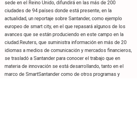
sede en el Reino Unido, difundirá en las más de 200
ciudades de 94 países donde está presente, en la
actualidad, un reportaje sobre Santander, como ejemplo
europeo de smart city, en el que repasará algunos de los
avances que se están produciendo en este campo en la
ciudad.Reuters, que suministra información en más de 20
idiomas a medios de comunicación y mercados financieros,
se trasladó a Santander para conocer el trabajo que en
materia de innovación se está desarrollando, tanto en el
marco de SmartSantander como de otros programas y
actuaciones, encaminados no sólo a mejorar los servicios
que se prestan a los ciudadanos, sino su calidad de vida.Un
equipo de la agencia internacional de noticias desplazado a
la ciudad entrevistó al alcalde y presidente de la Red
Española de Ciudades Inteligentes, Íñigo de la Serna, quien
detalló cuáles son los principales objetivos de las
iniciativas que se están desarrollando, los pasos que se