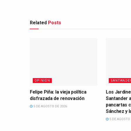
Related
Posts
OPINIÓN
SANTANDE
Felipe Piña: la vieja política
Los Jardine
disfrazada de renovación
Santander 
pancartas 
5 DE AGOSTO DE 2026
Sánchez y la
5 DE AGOSTO 