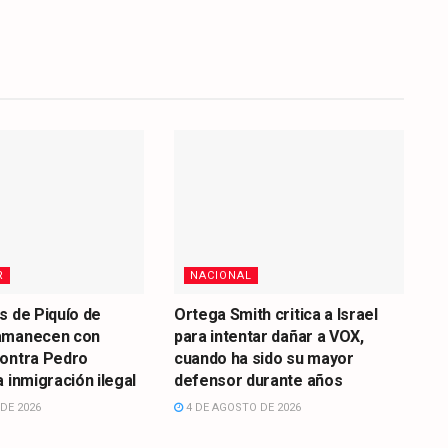
R
NACIONAL
s de Piquío de
Ortega Smith critica a Israel
amanecen con
para intentar dañar a VOX,
contra Pedro
cuando ha sido su mayor
 inmigración ilegal
defensor durante años
DE 2026
4 DE AGOSTO DE 2026