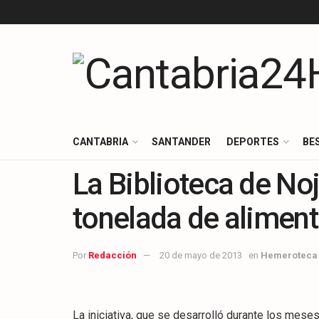
CANTABRIA
SANTANDER
DEPORTES
BE
La Biblioteca de No
tonelada de alimen
Por
Redacción
20 de mayo de 2013
en
Hemeroteca
La iniciativa, que se desarrolló durante los mes