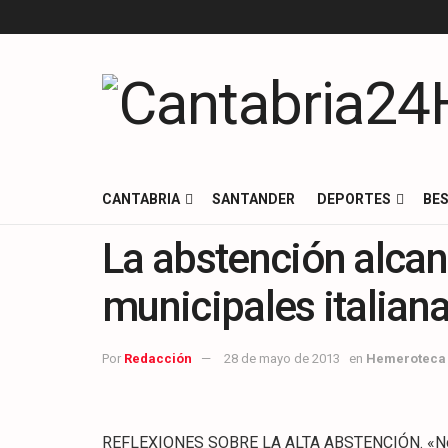
CANTABRIA
SANTANDER
DEPORTES
BES
La abstención alcan
municipales italian
Por
Redacción
28 de mayo de 2013
en
Hemeroteca
REFLEXIONES SOBRE LA ALTA ABSTENCIÓN. «No hay