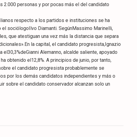
nas 2.000 personas y por pocas más el del candidato
lianos respecto a los partidos e instituciones se ha
o el sociólogoIlvo Diamanti. SegúnMassimo Marinelli,
bles, que atestiguan una vez más la distancia que separa
dicionales».En la capital, el candidato progresista,Ignazio
ra el30,3%deGianni Alemanno, alcalde saliente, apoyado
a obtenido el12,8%. A principios de junio, por tanto,
 sobre el candidato progresista probablemente se
dos por los demás candidatos independientes y más o
uir sobre el candidato conservador alcanzan solo un
CULTURA