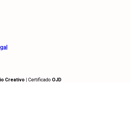
gal
io Creativo |
Certificado
OJD