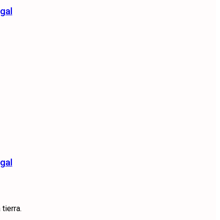
gal
gal
tierra.