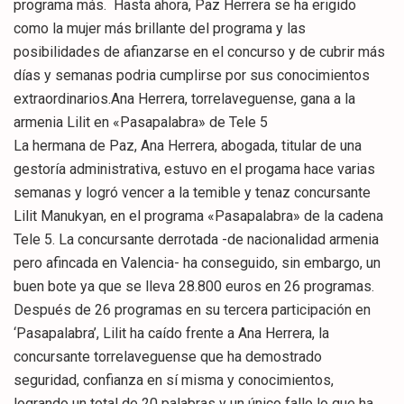
programa más. Hasta ahora, Paz Herrera se ha erigido
como la mujer más brillante del programa y las
posibilidades de afianzarse en el concurso y de cubrir más
días y semanas podria cumplirse por sus conocimientos
extraordinarios.Ana Herrera, torrelaveguense, gana a la
armenia Lilit en «Pasapalabra» de Tele 5
La hermana de Paz, Ana Herrera, abogada, titular de una
gestoría administrativa, estuvo en el progama hace varias
semanas y logró vencer a la temible y tenaz concursante
Lilit Manukyan, en el programa «Pasapalabra» de la cadena
Tele 5. La concursante derrotada -de nacionalidad armenia
pero afincada en Valencia- ha conseguido, sin embargo, un
buen bote ya que se lleva 28.800 euros en 26 programas.
Después de 26 programas en su tercera participación en
‘Pasapalabra’, Lilit ha caído frente a Ana Herrera, la
concursante torrelaveguense que ha demostrado
seguridad, confianza en sí misma y conocimientos,
logrando un total de 20 palabras y un único fallo lo que ha