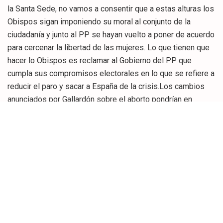
la Santa Sede, no vamos a consentir que a estas alturas los
Obispos sigan imponiendo su moral al conjunto de la
ciudadanía y junto al PP se hayan vuelto a poner de acuerdo
para cercenar la libertad de las mujeres. Lo que tienen que
hacer lo Obispos es reclamar al Gobierno del PP que
cumpla sus compromisos electorales en lo que se refiere a
reducir el paro y sacar a España de la crisis.Los cambios
anunciados por Gallardón sobre el aborto pondrían en
riesgo la vida de muchas mujeres al obligarlas a volver a la
clandestinidad.
Desde el PSOE defendemos que son las mujeres quienes
deciden sobre su embarazo y pedimos que esa decisión
consciente y responsable sea respetada. La reforma que
quiere imponerles el Gobierno del PP provocaría en la
práctica que en España volviera a haber dos clases de
mujeres ante una situación voluntaria del embarazo,
mujeres de primera, con dinero, que podrán pagar el viaje y