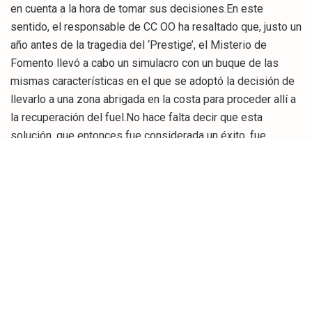
en cuenta a la hora de tomar sus decisiones.En este
sentido, el responsable de CC OO ha resaltado que, justo un
año antes de la tragedia del ‘Prestige’, el Misterio de
Fomento llevó a cabo un simulacro con un buque de las
mismas características en el que se adoptó la decisión de
llevarlo a una zona abrigada en la costa para proceder allí a
la recuperación del fuel.No hace falta decir que esta
solución, que entonces fue considerada un éxito, fue
exactamente la contraria a la que se adoptó en el caso del
‘Prestige’, al que alejaron de las costas con las
consecuencia que todos conocemos, ha
subrayado.Pasividad de las autoridadesSobre los efectos
del ‘Prestige’ en Cantabria, cuyas primeras manchas fueron
avistadas el 3 de diciembre de 2002, López Allende ha
señalado que se vieron afectadas decenas de kilómetros
de costa y que se recogieron 16.153 toneladas de fuel en
tierra y 3.950 en la mar gracias a la colaboración de miles