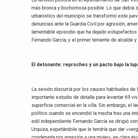
más bronca y bochornosa posible. Lo que debía se
urbanístico del municipio se transformó este juev
denuncias ante la Guardia Civil por agresión, am
lamentable episodio que ha dejado estupefactos a
Fernando García, y el primer teniente de alcalde y
El detonante: reproches y un pacto bajo la lup
​La sesión discurría por los cauces habituales de
importante estudio de detalle para levantar 69 vi
superficie comercial en la villa. Sin embargo, el 
político cuando se encendió la mecha tras una inte
edil independiente Fernando García se dirigió con 
Urquiza, espetándole que le tendría que dar «ver
condenada por agresión a una mujer», en clara alu