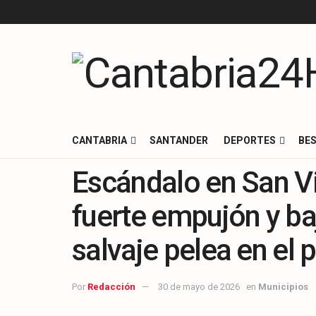
CANTABRIA
SANTANDER
DEPORTES
BES
Escándalo en San Vi
fuerte empujón y baj
salvaje pelea en el 
Por
Redacción
30 de mayo de 2026
en
Municipios