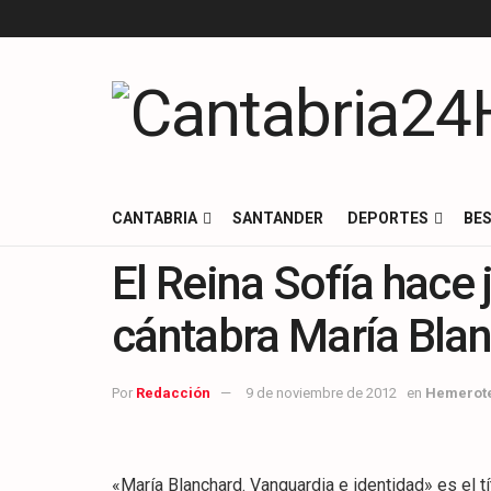
CANTABRIA
SANTANDER
DEPORTES
BES
El Reina Sofía hace j
cántabra María Bla
Por
Redacción
9 de noviembre de 2012
en
Hemerot
«María Blanchard. Vanguardia e identidad» es el t