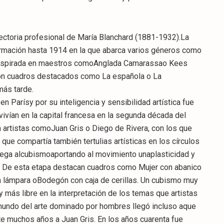
yectoria profesional de María Blanchard (1881-1932).La
ormación hasta 1914 en la que abarca varios géneros como
o inspirada en maestros comoAnglada Camarassao Kees
con cuadros destacados como La española o La
más tarde.
 Parísy por su inteligencia y sensibilidad artística fue
vivían en la capital francesa en la segunda década del
n artistas comoJuan Gris o Diego de Rivera, con los que
 que compartía también tertulias artísticas en los círculos
trega alcubismoaportando al movimiento unaplasticidad y
s. De esta etapa destacan cuadros como Mujer con abanico
n lámpara oBodegón con caja de cerillas. Un cubismo muy
y más libre en la interpretación de los temas que artistas
 mundo del arte dominado por hombres llegó incluso aque
e muchos años a Juan Gris. En los años cuarenta fue