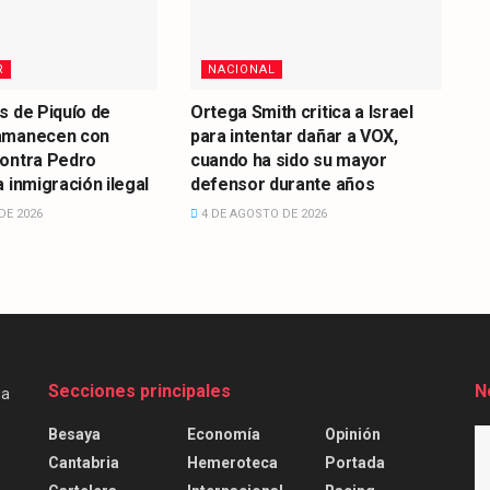
R
NACIONAL
s de Piquío de
Ortega Smith critica a Israel
amanecen con
para intentar dañar a VOX,
contra Pedro
cuando ha sido su mayor
 inmigración ilegal
defensor durante años
DE 2026
4 DE AGOSTO DE 2026
Secciones principales
N
Besaya
Economía
Opinión
Cantabria
Hemeroteca
Portada