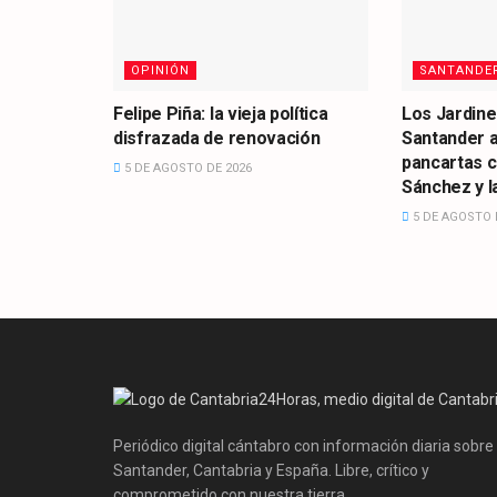
OPINIÓN
SANTANDE
Felipe Piña: la vieja política
Los Jardine
disfrazada de renovación
Santander 
pancartas 
5 DE AGOSTO DE 2026
Sánchez y la
5 DE AGOSTO 
Periódico digital cántabro con información diaria sobre
Santander, Cantabria y España. Libre, crítico y
comprometido con nuestra tierra.