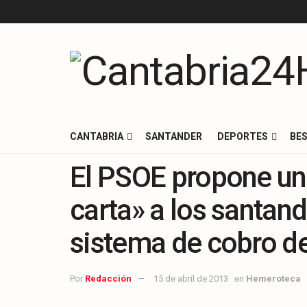
CANTABRIA
SANTANDER
DEPORTES
BES
El PSOE propone un
carta» a los santan
sistema de cobro del
Por
Redacción
15 de abril de 2013
en
Hemeroteca