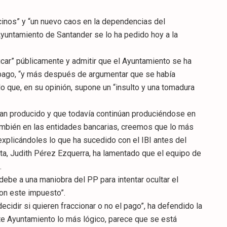
ecinos” y “un nuevo caos en la dependencias del
 Ayuntamiento de Santander se lo ha pedido hoy a la
icar” públicamente y admitir que el Ayuntamiento se ha
pago, “y más después de argumentar que se había
 lo que, en su opinión, supone un “insulto y una tomadura
han producido y que todavía continúan produciéndose en
ambién en las entidades bancarias, creemos que lo más
explicándoles lo que ha sucedido con el IBI antes del
sta, Judith Pérez Ezquerra, ha lamentado que el equipo de
.
 debe a una maniobra del PP para intentar ocultar el
on este impuesto”.
cidir si quieren fraccionar o no el pago”, ha defendido la
te Ayuntamiento lo más lógico, parece que se está