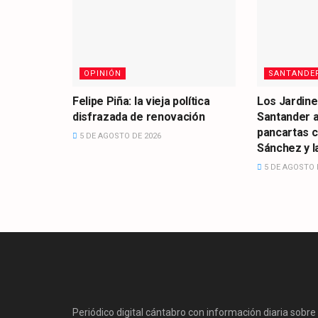
OPINIÓN
SANTANDE
Felipe Piña: la vieja política
Los Jardine
disfrazada de renovación
Santander 
pancartas 
5 DE AGOSTO DE 2026
Sánchez y la
5 DE AGOSTO 
Periódico digital cántabro con información diaria sobre