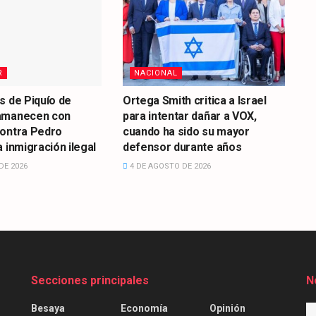
R
NACIONAL
s de Piquío de
Ortega Smith critica a Israel
amanecen con
para intentar dañar a VOX,
contra Pedro
cuando ha sido su mayor
 inmigración ilegal
defensor durante años
DE 2026
4 DE AGOSTO DE 2026
Secciones principales
N
Besaya
Economía
Opinión