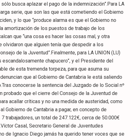
e sólo busca aplazar el pago de la indemnización”.Para LA
larga serie, que son las que está cometiendo el Gobierno
ciden, y lo que “produce alarma es que el Gobierno no
la amortización de los puestos de trabajo de los
lcan que “una cosa es hacer las cosas mal, y otra
se olvidaron que alguien tenía que despedir a los
Consejo de la Juventud”.Finalmente, para LA UNION (LU)
s escandalosamente chapucero”, y el Presidente del
sable de esta tremenda torpeza, para que asuma su
 denuncian que al Gobierno de Cantabria le está saliendo
o.Tras conocerse la sentencia del Juzgado de lo Social nº
an probado que el cierre del Consejo de la Juventud de
para acallar críticas y no una medida de austeridad, como
al Gobierno de Cantabria a pagar, en concepto de
7 trabajadores, un total de 247.122€, cerca de 50.000€
.Víctor Casal, Secretario General de Juventudes
erno de Ignacio Diego jamás ha querido tener voces que se