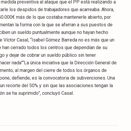
o medida preventiva al ataque que el PP está realizando a
tarle los despidos de trabajadores que acarreaba. Ahora,
50.000€ más de lo que costaba mantenerle abierto, por
mentan la forma con la que se aferran a sus puestos de
reciben un sueldo puntualmente aunque no hayan hecho
e Víctor Casal, “Isabel Gómez Barreda no es más que un
ue han cerrado todos los centros que dependían de su
rgo y dejar de cobrar un sueldo público sin tener
cer nada”“La única iniciativa que la Dirección General de
omento, al margen del cierre de todos los órganos de
upone, defiende, es la convocatoria de subvenciones. Una
un recorte del 50% y sin que las asociaciones tengan la
ón se ha suprimido”, concluyó Casal.