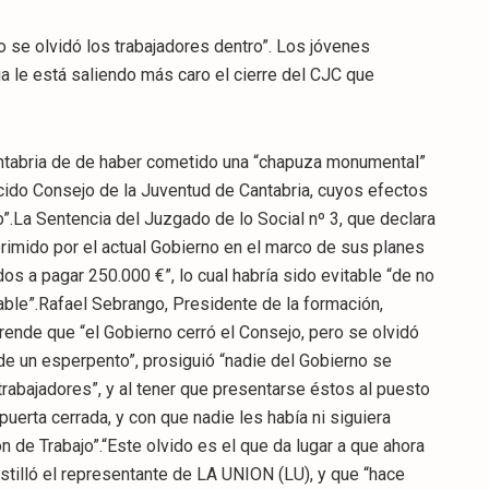
o se olvidó los trabajadores dentro”. Los jóvenes
a le está saliendo más caro el cierre del CJC que
ntabria de de haber cometido una “chapuza monumental”
ecido Consejo de la Juventud de Cantabria, cuyos efectos
o”.La Sentencia del Juzgado de lo Social nº 3, que declara
primido por el actual Gobierno en el marco de sus planes
s a pagar 250.000 €”, lo cual habría sido evitable “de no
le”.Rafael Sebrango, Presidente de la formación,
rende que “el Gobierno cerró el Consejo, pero se olvidó
 de un esperpento”, prosiguió “nadie del Gobierno se
abajadores”, y al tener que presentarse éstos al puesto
 puerta cerrada, y con que nadie les había ni siguiera
n de Trabajo”.“Este olvido es el que da lugar a que ahora
illó el representante de LA UNION (LU), y que “hace