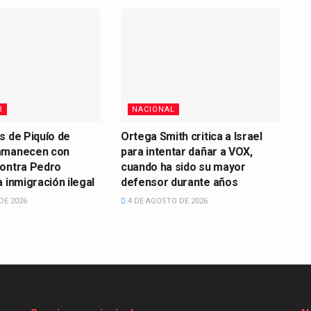
R
NACIONAL
s de Piquío de
Ortega Smith critica a Israel
amanecen con
para intentar dañar a VOX,
contra Pedro
cuando ha sido su mayor
 inmigración ilegal
defensor durante años
DE 2026
4 DE AGOSTO DE 2026