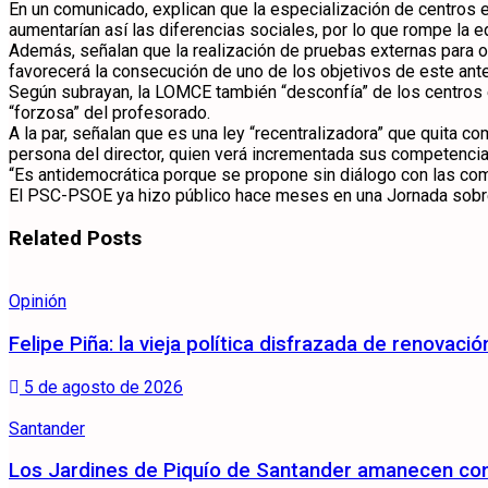
En un comunicado, explican que la especialización de centros en
aumentarían así las diferencias sociales, por lo que rompe la 
Además, señalan que la realización de pruebas externas para ob
favorecerá la consecución de uno de los objetivos de este ant
Según subrayan, la LOMCE también “desconfía” de los centros e
“forzosa” del profesorado.
A la par, señalan que es una ley “recentralizadora” que quita
persona del director, quien verá incrementada sus competenci
“Es antidemocrática porque se propone sin diálogo con las com
El PSC-PSOE ya hizo público hace meses en una Jornada sobre 
Related
Posts
Opinión
Felipe Piña: la vieja política disfrazada de renovació
5 de agosto de 2026
Santander
Los Jardines de Piquío de Santander amanecen con 