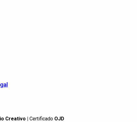
gal
io Creativo |
Certificado
OJD