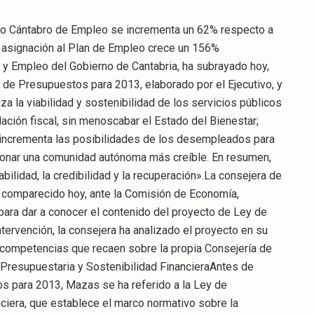
icio Cántabro de Empleo se incrementa un 62% respecto a
a asignación al Plan de Empleo crece un 156%
es suponen un 73,2% del global del presupuesto, con un peso específico que nunca había sido tan elevado.Para Mazas, «esto supone pasar de las palabras a los hechos. En Sanidad, nunca se alcanzó el 36,6%; en Educación nunca se alcanzó el 23,7%. En Políticas Sociales nunca se alcanzó el 9,6% y en Empleo nunca se alcanzó el 3,3%. Y estos datos son irrebatibles».Unos presupuestos para el empleoLa consejera ha subrayado en su comparecencia que nos encontramos ante «los presupuestos por el empleo». Para apoyar esta aseveración ha añadido que la aportación del Gobierno de Cantabria al Servicio Cántabro de Empleo se incrementa un 62% respecto a 2012, y alcanzará los 42 millones. De esta forma se minimiza el impacto de la reducción de la aportación del Estado. Por vez primera, Cantabria va a aportar más fondos al Servicio Cántabro de Empleo que el Estado.Para ello, se parte de tres conceptos característicos: la innovación, ya que se arriesga poniendo en marcha políticas activas de empleo experimentales y reorientando las que no generan resultados; la solidaridad, poniendo el énfasis en la empleabilidad de los colectivos más vulnerables y, por último, la transparencia, eliminando las subvenciones nominativas a los agentes sociales, patronal y sindicatos, y apostando únicamente por la concurrencia competitiva, es decir, por los resultados concretos.Incremento en un 156% de la aportación al Plan de EmpleoPara el año 2013, se incrementa un 156% la aportación al Plan de Empleo, previendo una inversión de 15,6 millones de euros. Esto significa apostar por la Concertación y, en este punto, Mazas ha expresado su agradecimiento «a las organizaciones sindicales y a CEOE-Cepyme Cantabria por su comprensión a la hora de asumir el fin de las subvenciones nominativas».En cifras concretas, la consejera ha detallado que el presupuesto del Servicio Cántabro de Empleo prevé un incremento de un 200% en la partida de autónomos de un 200% respecto a 2011, dotando, además, la subvención a las cuotas de los trabajadores por cuenta propia con 5,6 millones de euros.Además, se incrementa la subvención a Centros Especiales de Empleo, que estará dotada con 1,2 millones, y por primera vez tendrá una asignación presupuestaria suficiente, solucionando un problema histórico con este colectivo especialmente sensibleAsimismo, se incrementan las ayudas a la incorporación de socios en las empresas de economía social un 133% y se mantienen e intensifican las ayudas a contratación de personas más vulnerables.En este último apartado se incluye la promoción del empleo indefinido juvenil (750.000 euros); la de personas con 50 años o más y la promoción del empleo indefinido de personas con familias sin ingresos (750.000 euros); la promoción del empleo femenino (500.000 euros), igual cantidad que la promoción del empleo de personas con algún tipo de discapacidad, junto con la recuperaciónlas ayudas para la transformación de contratos temporales en indefinidos.En el campo de la formación se incrementa en dos millones la formación destinada a personas preferentemente desempleadas(9,5 millones); se recupera la formación para personas preferentemente ocupadas (1,8 millones); se incrementa la partida destinada a estudios de posgrado (200.000 euros) y se incrementa un 455% la formación con compromiso de contratación (500.000 euros).Complementariamente, se mantienen los dos programas de empleo para la realización de obras y servicios de interés general para corporaciones locales (6,33 millones) y entidades sin ánimo de lucro (800.000 euros) y las iniciativas singulares de empleo (3 millones) en las mismas cuantías.En este sentido, Mazas ha querido destacar «la apuesta por el municipalismo en el presupuesto del Servicio Cántabro de Empleo, ya que las iniciativas singulares de empleo no existían antes de 2012».Finalmente, en el presupuesto del Servicio Cántabro de Empleo se consignan partidas abiertas con el objetivo de diseñar, en el seno de la concertación social, nuevas medidas que perseguirán la mejora de la empleabilidad en trabajadores por cuenta ajena ( 1 millón) y en emprendedores (1,5 millones) .Por todo ello, la titular de Economía ha concluido su explicación sobre el presupuesto del Servicio Cántabro de Empleo afirmado rotundamente que el mismo se ha realizado «bajo el principio fundamental de orientar sus actuaciones de manera evidente hacia la inserción laboral, en cualquiera de sus opciones, ya que posibilita tanto el empleo por cuenta ajena como el emprendimiento».Unos presupuestos por la salud, lo social, la responsabilidad, la credibilidad y el crecimientoEn el próximo ejercicio, el Gobierno de Cantabria destinará 976,69 millones a garantizar la mejor sanidad y la mejor prestación de políticas sociales.De hecho, ha explicado Mazas, «nunca antes se había destinado tal cantidad de recursos a estas dos áreas, ya que supondrá el 46,26% del presupuesto. Sanidad y Políticas Sociales son las únicas áreas funcionales que incrementan su presupuesto el próximo año, junto al pago de intereses».El Gobierno de Cantabria mantiene en el próximo ejercicio el ritmo de ajustes en su propio funcionamiento, reduciendo al mínimo los gastos no productivos y dotando aquellas partidas históricamente insuficientes.La titular de E