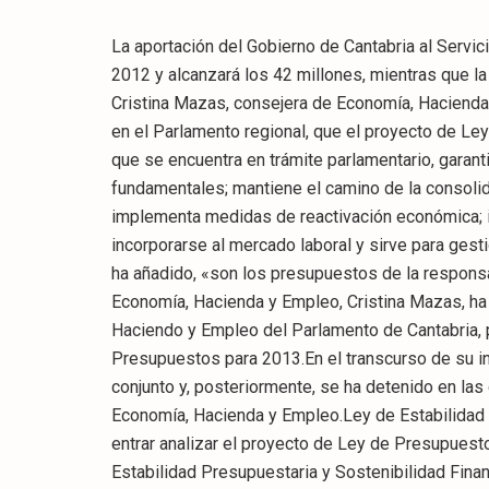
La aportación del Gobierno de Cantabria al Serv
2012 y alcanzará los 42 millones, mientras que l
Cristina Mazas, consejera de Economía, Hacienda y Empleo del Gobierno de Cantabria, ha subrayado hoy, en el Parlamento regional, que el proyecto de Ley de Presupuestos para 2013, elaborado por el Ejecutivo, y que se encuentra en trámite parlamentario, garantiza la viabilidad y sostenibilidad de los servicios públicos fundamentales; mantiene el camino de la consolidación fiscal, sin menoscabar el Estado del Bienestar; implementa medidas de reactivación económica; incrementa las posibilidades de los desempleados para incorporarse al mercado laboral y sirve para gestionar una comunidad autónoma más creíble. En resumen, ha añadido, «son los presupuestos de la responsabilidad, la credibilidad y la recuperación».La consejera de Economía, Hacienda y Empleo, Cristina Mazas, ha comparecido hoy, ante la Comisión de Economía, Haciendo y Empleo del Parlamento de Cantabria, para dar a conocer el contenido del proyecto de Ley de Presupuestos para 2013.En el transcurso de su intervención, la consejera ha analizado el proyecto en su conjunto y, posteriormente, se ha detenido en las competencias que recaen sobre la propia Consejería de Economía, Hacienda y Empleo.Ley de Estabilidad Presupuestaria y Sostenibilidad FinancieraAntes de entrar analizar el proyecto de Ley de Presupuestos para 2013, Mazas se ha referido a la Ley de Estabilidad Presupuestaria y Sostenibilidad Financiera, que establece el marco normativo sobre la capacidad de gasto de las Administraciones Públicas, persiguiendo el equilibrio presupuestario, esto es, el déficit cero.La titular de Economía ha recordado que esta Ley «regula los objetivos de consolidación fiscal, es decir de reducción del déficit público, marcando un calendario de obligado cumplimiento por el conjunto de las administraciones públicas».Ese calendario lo fija el Consejo de Política Fiscal y Financiera que, en julio del presente 2012, estimó un objetivo de déficit para el presente ejercicio del 1,5% sobre el PIB (unos 190 millones de euros) y del 0,7% sobre el PIB para 2013 (unos 93 millones de euros).»Esto supone», ha detallado Mazas, «que Cantabria tendrá que reducir su déficit en 100 millones de euros el próximo ejercicio y que la comunidad autónoma habrá pasado de cerrar los ejercicios 2009, 2010 y 2011 por encima de los 400 millones a cerrar 2013 por debajo de 100 millones». «Se trata, sin duda alguna, una de las mayores reformas que va a llevar a cabo este Gobierno».La consejera de Economía ha considerado «fundamental» una reducción del déficit que debe debería hacerse «según criterios técnicos, no solo políticos».2008-2011, un periodo marcado por un incumplimiento sistemático de los objetivos de déficit marcados en el Consejo de Política Fiscal y FinancieraCristina Mazas ha enfatizado, ante los miembros de la Comisión de Economía, Hacienda y Empleo, que, en el periodo 2008-2011, Cantabria incumplió de forma sistemática los objetivos marcados en el Consejo de Política Fiscal y Financiera, acumulando, en estos cuatro ejercicios, un déficit superior a los 1.500 millones de euros.La consejera de Economía ha añadido que «si Cantabria hubiera cumplido los objetivos negociados en el Consejo de Política Fiscal y Financiera, soportaría una deuda con 800 millones de euros menos, es decir, más de un 50% inferior a la actual, lo cual implicaría un ahorro de 50 millones de euros en intereses cada año».Objetivos del proyecto de Ley de Presupuestos para 2013El Gobierno de Cantabria ha elaborado el proyecto de Ley de Presupuestos para 2013 con unos objetivos que persiguen la recuperación económica y la del mercado laboral; el mantenimiento del rigor en la elaboración del proyecto de ley, tanto en el control del gasto público como en el cálculo de los ingresos que prevé la comunidad autónoma para 2013; el compromiso con la reducción del déficit, por su obligatoriedad y por el convencimiento de su carácter positivo para la economía; la aplicación de medidas que supondrán reactivación de la economía y, finalmente, apostando por el mantenimiento, consolidación y viabilidad de los servicios públicos fundamentales: Sanidad, Educación, Empleo y Políticas Sociales.»Son los presupuestos que más recursos sobre el total dedican a estas cuatro áreas. Nunca se habían destinado tres de cada cuatro euros, cerca del 75% de los recursos globales de Cantabria, a estos cuatro servicios», ha enfatizado Mazas.Con estos objetivos, el Gobierno de Cantabria tiene previsto un gasto financiero para el año 2013 de 2.292 millones de euros. Destacando en ellos dos secciones que incrementan su asignación: el Servicio Cántabro de Salud y el Instituto Cántabro de Servicios Sociales.En el cómputo global, las áreas de Sanidad, Educación, Fomento del Empleo y Políticas Social