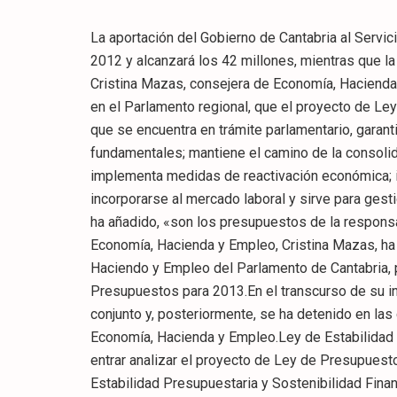
La aportación del Gobierno de Cantabria al Serv
2012 y alcanzará los 42 millones, mientras que l
Cristina Mazas, consejera de Economía, Hacienda y Empleo del Gobierno de Cantabria, ha subrayado hoy, en el Parlamento regional, que el proyecto de Ley de Presupuestos para 2013, elaborado por el Ejecutivo, y que se encuentra en trámite parlamentario, garantiza la viabilidad y sostenibilidad de los servicios públicos fundamentales; mantiene el camino de la consolidación fiscal, sin menoscabar el Estado del Bienestar; implementa medidas de reactivación económica; incrementa las posibilidades de los desempleados para incorporarse al mercado laboral y sirve para gestionar una comunidad autónoma más creíble. En resumen, ha añadido, «son los presupuestos de la responsabilidad, la credibilidad y la recuperación».La consejera de Economía, Hacienda y Empleo, Cristina Mazas, ha comparecido hoy, ante la Comisión de Economía, Haciendo y Empleo del Parlamento de Cantabria, para dar a conocer el contenido del proyecto de Ley de Presupuestos para 2013.En el transcurso de su intervención, la consejera ha analizado el proyecto en su conjunto y, posteriormente, se ha detenido en las competencias que recaen sobre la propia Consejería de Economía, Hacienda y Empleo.Ley de Estabilidad Presupuestaria y Sostenibilidad FinancieraAntes de entrar analizar el proyecto de Ley de Presupuestos para 2013, Mazas se ha referido a la Ley de Estabilidad Presupuestaria y Sostenibilidad Financiera, que establece el marco normativo sobre la capacidad de gasto de las Administraciones Públicas, persiguiendo el equilibrio presupuestario, esto es, el déficit cero.La titular de Economía ha recordado que esta Ley «regula los objetivos de consolidación fiscal, es decir de reducción del déficit público, marcando un calendario de obligado cumplimiento por el conjunto de las administraciones públicas».Ese calendario lo fija el Consejo de Política Fiscal y Financiera que, en julio del presente 2012, estimó un objetivo de déficit para el presente ejercicio del 1,5% sobre el PIB (unos 190 millones de euros) y del 0,7% sobre el PIB para 2013 (unos 93 millones de euros).»Esto supone», ha detallado Mazas, «que Cantabria tendrá que reducir su déficit en 100 millones de euros el próximo ejercicio y que la comunidad autónoma habrá pasado de cerrar los ejercicios 2009, 2010 y 2011 por encima de los 400 millones a cerrar 2013 por debajo de 100 millones». «Se trata, sin duda alguna, una de las mayores reformas que va a llevar a cabo este Gobierno».La consejera de Economía ha considerado «fundamental» una reducción del déficit que debe debería hacerse «según criterios técnicos, no solo políticos».2008-2011, un periodo marcado por un incumplimiento sistemático de los objetivos de déficit marcados en el Consejo de Política Fiscal y FinancieraCristina Mazas ha enfatizado, ante los miembros de la Comisión de Economía, Hacienda y Empleo, que, en el periodo 2008-2011, Cantabria incumplió de forma sistemática los objetivos marcados en el Consejo de Política Fiscal y Financiera, acumulando, en estos cuatro ejercicios, un déficit superior a los 1.500 millones de euros.La consejera de Economía ha añadido que «si Cantabria hubiera cumplido los objetivos negociados en el Consejo de Política Fiscal y Financiera, soportaría una deuda con 800 millones de euros menos, es decir, más de un 50% inferior a la actual, lo cual implicaría un ahorro de 50 millones de euros en intereses cada año».Objetivos del proyecto de Ley de Presupuestos para 2013El Gobierno de Cantabria ha elaborado el proyecto de Ley de Presupuestos para 2013 con unos objetivos que persiguen la recuperación económica y la del mercado laboral; el mantenimiento del rigor en la elaboración del proyecto de ley, tanto en el control del gasto público como en el cálculo de los ingresos que prevé la comunidad autónoma para 2013; el compromiso con la reducción del déficit, por su obligatoriedad y por el convencimiento de su carácter positivo para la economía; la aplicación de medidas que supondrán reactivación de la economía y, finalmente, apostando por el mantenimiento, consolidación y viabilidad de los servicios públicos fundamentales: Sanidad, Educación, Empleo y Políticas Sociales.»Son los presupuestos que más recursos sobre el total dedican a estas cuatro áreas. Nunca se habían destinado tres de cada cuatro euros, cerca del 75% de los recursos globales de Cantabria, a estos cuatro servicios», ha enfatizado Mazas.Con estos objetivos, el Gobierno de Cantabria tiene previsto un gasto financiero para el año 2013 de 2.292 millones de euros. Destacando en ellos dos secciones que incrementan su asignación: el Servicio Cántabro de Salud y el Instituto Cántabro de Servicios Sociales.En el cómputo global, las áreas de Sanidad, Educación, Fomento del Empleo y Políticas Social