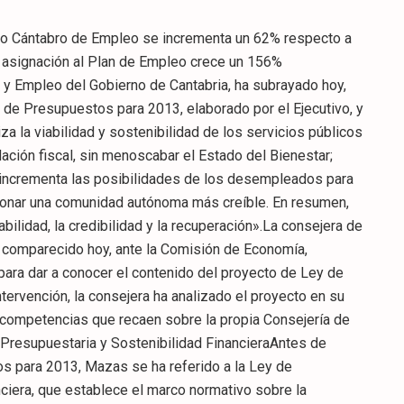
icio Cántabro de Empleo se incrementa un 62% respecto a
a asignación al Plan de Empleo crece un 156%
es suponen un 73,2% del global del presupuesto, con un peso específico que nunca había sido tan elevado.Para Mazas, «esto supone pasar de las palabras a los hechos. En Sanidad, nunca se alcanzó el 36,6%; en Educación nunca se alcanzó el 23,7%. En Políticas Sociales nunca se alcanzó el 9,6% y en Empleo nunca se alcanzó el 3,3%. Y estos datos son irrebatibles».Unos presupuestos para el empleoLa consejera ha subrayado en su comparecencia que nos encontramos ante «los presupuestos por el empleo». Para apoyar esta aseveración ha añadido que la aportación del Gobierno de Cantabria al Servicio Cántabro de Empleo se incrementa un 62% respecto a 2012, y alcanzará los 42 millones. De esta forma se minimiza el impacto de la reducción de la aportación del Estado. Por vez primera, Cantabria va a aportar más fondos al Servicio Cántabro de Empleo que el Estado.Para ello, se parte de tres conceptos característicos: la innovación, ya que se arriesga poniendo en marcha políticas activas de empleo experimentales y reorientando las que no generan resultados; la solidaridad, poniendo el énfasis en la empleabilidad de los colectivos más vulnerables y, por último, la transparencia, eliminando las subvenciones nominativas a los agentes sociales, patronal y sindicatos, y apostando únicamente por la concurrencia competitiva, es decir, por los resultados concretos.Incremento en un 156% de la aportación al Plan de EmpleoPara el año 2013, se incrementa un 156% la aportación al Plan de Empleo, previendo una inversión de 15,6 millones de euros. Esto significa apostar por la Concertación y, en este punto, Mazas ha expresado su agradecimiento «a las organizaciones sindicales y a CEOE-Cepyme Cantabria por su comprensión a la hora de asumir el fin de las subvenciones nominativas».En cifras concretas, la consejera ha detallado que el presupuesto del Servicio Cántabro de Empleo prevé un incremento de un 200% en la partida de autónomos de un 200% respecto a 2011, dotando, además, la subvención a las cuotas de los trabajadores por cuenta propia con 5,6 millones de euros.Además, se incrementa la subvención a Centros Especiales de Empleo, que estará dotada con 1,2 millones, y por primera vez tendrá una asignación presupuestaria suficiente, solucionando un problema histórico con este colectivo especialmente sensibleAsimismo, se incrementan las ayudas a la incorporación de socios en las empresas de economía social un 133% y se mantienen e intensifican las ayudas a contratación de personas más vulnerables.En este último apartado se incluye la promoción del empleo indefinido juvenil (750.000 euros); la de personas con 50 años o más y la promoción del empleo indefinido de personas con familias sin ingresos (750.000 euros); la promoción del empleo femenino (500.000 euros), igual cantidad que la promoción del empleo de personas con algún tipo de discapacidad, junto con la recuperaciónlas ayudas para la transformación de contratos temporales en indefinidos.En el campo de la formación se incrementa en dos millones la formación destinada a personas preferentemente desempleadas(9,5 millones); se recupera la formación para personas preferentemente ocupadas (1,8 millones); se incrementa la partida destinada a estudios de posgrado (200.000 euros) y se incrementa un 455% la formación con compromiso de contratación (500.000 euros).Complementariamente, se mantienen los dos programas de empleo para la realización de obras y servicios de interés general para corporaciones locales (6,33 millones) y entidades sin ánimo de lucro (800.000 euros) y las iniciativas singulares de empleo (3 millones) en las mismas cuantías.En este sentido, Mazas ha querido destacar «la apuesta por el municipalismo en el presupuesto del Servicio Cántabro de Empleo, ya que las iniciativas singulares de empleo no existían antes de 2012».Finalmente, en el presupuesto del Servicio Cántabro de Empleo se consignan partidas abiertas con el objetivo de diseñar, en el seno de la concertación social, nuevas medidas que perseguirán la mejora de la empleabilidad en trabajadores por cuenta ajena ( 1 millón) y en emprendedores (1,5 millones) .Por todo ello, la titular de Economía ha concluido su explicación sobre el presupuesto del Servicio Cántabro de Empleo afirmado rotundamente que el mismo se ha realizado «bajo el principio fundamental de orientar sus actuaciones de manera evidente hacia la inserción laboral, en cualquiera de sus opciones, ya que posibilita tanto el empleo por cuenta ajena como el emprendimiento».Unos presupuestos por la salud, lo social, la responsabilidad, la credibilidad y el crecimientoEn el próximo ejercicio, el Gobierno de Cantabria destinará 976,69 millones a garantizar la mejor sanidad y la mejor prestación de políticas sociales.De hecho, ha explicado Mazas, «nunca antes se había destinado tal cantidad de recursos a estas dos áreas, ya que supondrá el 46,26% del presupuesto. Sanidad y Políticas Sociales son las únicas áreas funcionales que incrementan su presupuesto el próximo año, junto al pago de intereses».El Gobierno de Cantabria mantiene en el próximo ejercicio el ritmo de ajustes en su propio funcionamiento, reduciendo al mínimo los gastos no productivos y dotando aquellas partidas históricamente insuficientes.La titular de E