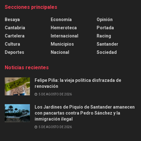
Secciones principales
Besaya
Economía
Opinión
Cantabria
Hemeroteca
Portada
Cartelera
Internacional
Racing
Cultura
Municipios
Santander
Deportes
Nacional
Sociedad
Noticias recientes
Felipe Piña: la vieja política disfrazada de
renovación
5 DE AGOSTO DE 2026
Los Jardines de Piquío de Santander amanecen
con pancartas contra Pedro Sánchez y la
inmigración ilegal
5 DE AGOSTO DE 2026