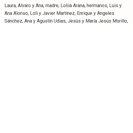
Laura, Alvaro y Ana, madre, Loliia Arana, hermanos, Luis y
Ana Alonso, Loli y Javier Martínez, Enrique y Angeles
Sánchez, Ana y Agustín Udias, Jesús y María Jesús Morillo,
hermanos políticos, Javier y Azucena Callantes, Begoña,
Aurora, Jaime y Cathy Mathews, además de a sus tíos,
sobrinos; primos y demás familia,
UN MÉDICO QUE DEJA HUELLA
Juan Manuel Sellers Arana Sellers inició su trayectoria
profesional aún sin finalizar su carrera, prestando sus
servicios en el Centro de Educación Especial Fernando
Arce como voluntario y ayudante del doctor Monforte, con
atenciones a la tercera edad. Posteriormente, fue voluntario
y ayudante del doctor Teira y, una vez terminada su carrera,
en el año 1992, pasó a formar parte de la plantilla de
trabajadores de la Fundación como médico.
Previamente, en 1987, la Fundación le concedió la medalla
de Oro en reconocimiento a sus años de voluntariado.