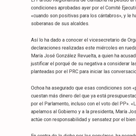
condiciones aprobadas ayer por el Comité Ejecuti
«cuando son positivas para los cántabros», y le 
soberanas de sus alcaldes.
Así lo ha dado a conocer el vicesecretario de Or
declaraciones realizadas este miércoles en rueda
María José González Revuelta, a quien ha acusado 
justificar el porqué de su negativa a considerar la
planteadas por el PRC para iniciar las conversac
Ochoa ha asegurado que esas condiciones son «pe
cuestan más dinero del que ya está presupuestad
por el Parlamento, incluso con el voto del PP». «L
apelamos al Gobierno y a la presidenta, María Jo
actúe con responsabilidad y sensatez por el bien 
En contra de lo dicho por los populares, ha negado