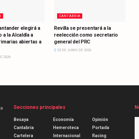
R
CANTABRIA
antander elegirá a
Revilla se presentará a la
 a la Alcaldía a
reelección como secretario
rimarias abiertas a
general del PRC
25 DE JUNIO DE 2026
E 2026
Secciones principales
N
Besaya
Economía
Opinión
Cantabria
Hemeroteca
Portada
Cartelera
Internacional
Racing