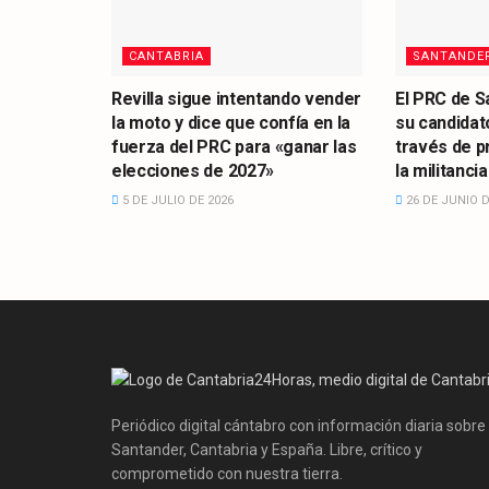
CANTABRIA
SANTANDE
Revilla sigue intentando vender
El PRC de S
la moto y dice que confía en la
su candidato
fuerza del PRC para «ganar las
través de p
elecciones de 2027»
la militancia
5 DE JULIO DE 2026
26 DE JUNIO D
Periódico digital cántabro con información diaria sobre
Santander, Cantabria y España. Libre, crítico y
comprometido con nuestra tierra.