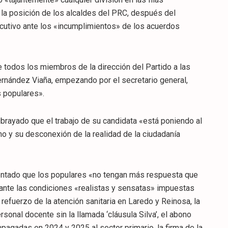
 la posición de los alcaldes del PRC, después del
cutivo ante los «incumplimientos» de los acuerdos
 todos los miembros de la dirección del Partido a las
ernández Viaña, empezando por el secretario general,
s populares».
ubrayado que el trabajo de su candidata «está poniendo al
no y su desconexión de la realidad de la ciudadanía
mentado que los populares «no tengan más respuesta que
» ante las condiciones «realistas y sensatas» impuestas
refuerzo de la atención sanitaria en Laredo y Reinosa, la
rsonal docente sin la llamada ‘cláusula Silva’, el abono
agadas en 2024 y 2025 al sector primario, la firma de la