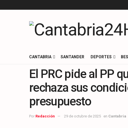
CANTABRIA
SANTANDER
DEPORTES
BES
El PRC pide al PP q
rechaza sus condici
presupuesto
Por
Redacción
29 de octubre de 2025
en
Cantabria