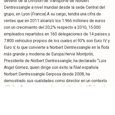
devenir de la División de Transporte de Norbert
Dentressangle a nivel mundial desde la sede Central del
grupo, en Lyon (Francia).A su cargo, tendrá una cifra de
ventas que en 2011 alcanzó los 1.966 millones de euros
con un crecimiento del 20,2% respecto a 2010, 15.000
empleados repartidos en 160 delegaciones de 14 países y
7.800 vehículos propios de los cuales el 93% son Euro IV y
Euro V, lo que convierte a Norbert Dentressangle en la flota
más grande y moderna de Europa.Hervé Montjotin,
Presidente de Norbert Dentressangle, ha declarado “Luis
Angel Gómez, quien dirige con éxito la filial española
Norbert Dentressangle Gerposa desde 2008, ha
demostrado sus cualidades como director en un contexto
difícil en Europa en general y particularmente difícil en el
mercado de la Península Ibérica, que no ha dejado de
endurecerse. Bajo su dirección, se ha mantenido un estricto
control de los resultados operativos, una dinámica
constante de crecimiento y una exitosa integración de