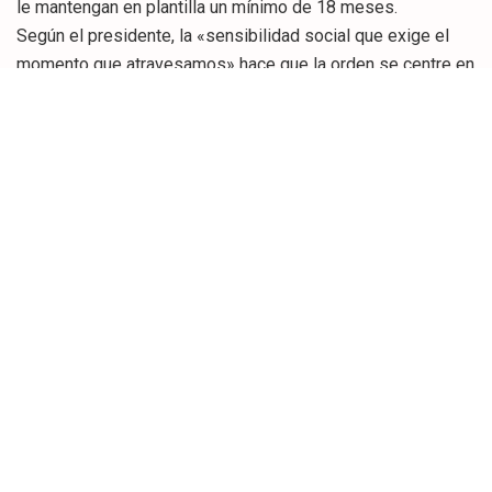
le mantengan en plantilla un mínimo de 18 meses.
Según el presidente, la «sensibilidad social que exige el
momento que atravesamos» hace que la orden se centre en
«colectivos especialmente golpeados por la crisis» como
los jóvenes de entre 16 y 34 años, hombres a partir de 50
años, mujeres a partir de 45 años, mujeres víctimas de
violencia de género, personas con discapacidad y personas
de familiar con bajos o nulos ingresos.
En cada colectivo, las cuantías de las subvenciones varían
entre 8.500 y 4.000 euros en función de «la dificultad de
inserción en el mercado laboral». En el caso de que el
empleador sea autónomo, incluyendo mutualistas, que
contrate a su primer trabajador o que no haya tenido
personal en los últimos doce meses a la contratación, las
cuantías experimentarán un aumento de 500 euros en cada
importe semestral, por lo que la cuantía total podrá
incrementarse en 1.500 euros.