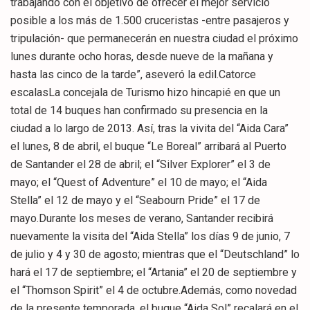
trabajando con el objetivo de ofrecer el mejor servicio
posible a los más de 1.500 cruceristas -entre pasajeros y
tripulación- que permanecerán en nuestra ciudad el próximo
lunes durante ocho horas, desde nueve de la mañana y
hasta las cinco de la tarde”, aseveró la edil.Catorce
escalasLa concejala de Turismo hizo hincapié en que un
total de 14 buques han confirmado su presencia en la
ciudad a lo largo de 2013. Así, tras la vivita del “Aida Cara”
el lunes, 8 de abril, el buque “Le Boreal” arribará al Puerto
de Santander el 28 de abril; el “Silver Explorer” el 3 de
mayo; el “Quest of Adventure” el 10 de mayo; el “Aida
Stella” el 12 de mayo y el “Seabourn Pride” el 17 de
mayo.Durante los meses de verano, Santander recibirá
nuevamente la visita del “Aida Stella” los días 9 de junio, 7
de julio y 4 y 30 de agosto; mientras que el “Deutschland” lo
hará el 17 de septiembre; el “Artania” el 20 de septiembre y
el “Thomson Spirit” el 4 de octubre.Además, como novedad
de la presente temporada, el buque “Aida Sol” recalará en el