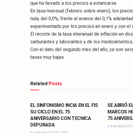
que ha llevado a los precios a estancarse.
En tasa mensual (febrero sobre enero), los precio
nula, del 0,0%, frente al avance del 0,1% adelanta
experimentado por los precios en enero y con el 
El recorte de la tasa interanual de inflación en 
carburantes y lubricantes y de los medicamentos,
Con el dato del segundo mes del año, ya son sei
tasas muy bajas.
Related
Posts
CULTURA
CULTURA
EL SINFONISMO INCIA EN EL FIS
SE ABRIÓ E
SU CICLO EN EL 75
MARCOS HI
ANIVERSARIO CON TECNICA
75 ANIVERS
DEPURADA
8 DE AGOSTO 
8 DE AGOSTO DE 2026