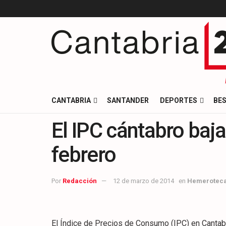
CANTABRIA
SANTANDER
DEPORTES
BES
El IPC cántabro baj
febrero
Por
Redacción
12 de marzo de 2014
en
Hemerotec
El Índice de Precios de Consumo (IPC) en Cantab