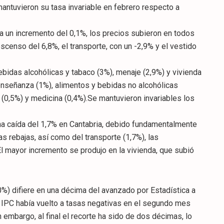
antuvieron su tasa invariable en febrero respecto a
a un incremento del 0,1%, los precios subieron en todos
censo del 6,8%, el transporte, con un -2,9% y el vestido
idas alcohólicas y tabaco (3%), menaje (2,9%) y vivienda
enseñanza (1%), alimentos y bebidas no alcohólicas
s (0,5%) y medicina (0,4%).Se mantuvieron invariables los
na caída del 1,7% en Cantabria, debido fundamentalmente
s rebajas, así como del transporte (1,7%), las
 El mayor incremento se produjo en la vivienda, que subió
,0%) difiere en una décima del avanzado por Estadística a
l IPC había vuelto a tasas negativas en el segundo mes
n embargo, al final el recorte ha sido de dos décimas, lo