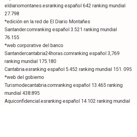
eldiariomontanes.esranking español 642 ranking mundial
27.798
*edición en la red de El Diario Montañes
Santander.comranking español 3.521 ranking mundial
76.155
*web corporative del banco
Santandercantabria24horas.comranking español 3,769
ranking mundial 175.180
Cantabria.esranking español 5.452 ranking mundial 151. 095
*web del gobierno
Turismodecantabria.comranking español 13.465 ranking
mundial 438.895
Aquiconfidencial.esranking español 14.102 ranking mundial
486.250
Cantabrialiberal.comranking español 28.622 ranking mundial
706.551eldiarioalerta.comranking españo69.429 ranking
mundial 2.026.851