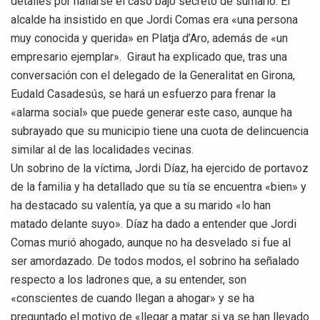
detalles por hallarse el caso bajo secreto de sumario. El
alcalde ha insistido en que Jordi Comas era «una persona
muy conocida y querida» en Platja d’Aro, además de «un
empresario ejemplar». Giraut ha explicado que, tras una
conversación con el delegado de la Generalitat en Girona,
Eudald Casadesús, se hará un esfuerzo para frenar la
«alarma social» que puede generar este caso, aunque ha
subrayado que su municipio tiene una cuota de delincuencia
similar al de las localidades vecinas.
Un sobrino de la víctima, Jordi Díaz, ha ejercido de portavoz
de la familia y ha detallado que su tía se encuentra «bien» y
ha destacado su valentía, ya que a su marido «lo han
matado delante suyo». Díaz ha dado a entender que Jordi
Comas murió ahogado, aunque no ha desvelado si fue al
ser amordazado. De todos modos, el sobrino ha señalado
respecto a los ladrones que, a su entender, son
«conscientes de cuando llegan a ahogar» y se ha
preguntado el motivo de «llegar a matar si ya se han llevado