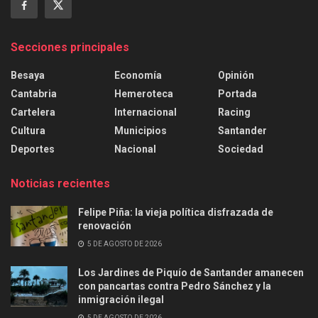
Secciones principales
Besaya
Economía
Opinión
Cantabria
Hemeroteca
Portada
Cartelera
Internacional
Racing
Cultura
Municipios
Santander
Deportes
Nacional
Sociedad
Noticias recientes
Felipe Piña: la vieja política disfrazada de
renovación
5 DE AGOSTO DE 2026
Los Jardines de Piquío de Santander amanecen
con pancartas contra Pedro Sánchez y la
inmigración ilegal
5 DE AGOSTO DE 2026