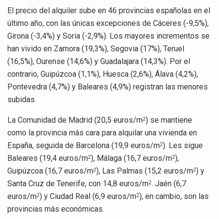
El precio del alquiler sube en 46 provincias españolas en el
último año, con las únicas excepciones de Cáceres (-9,5%),
Girona (-3,4%) y Soria (-2,9%). Los mayores incrementos se
han vivido en Zamora (19,3%), Segovia (17%), Teruel
(16,5%), Ourense (14,6%) y Guadalajara (14,3%). Por el
contrario, Guipúzcoa (1,1%), Huesca (2,6%), Álava (4,2%),
Pontevedra (4,7%) y Baleares (4,9%) registran las menores
subidas.
La Comunidad de Madrid (20,5 euros/m
) se mantiene
2
como la provincia más cara para alquilar una vivienda en
España, seguida de Barcelona (19,9 euros/m
). Les sigue
2
Baleares (19,4 euros/m
), Málaga (16,7 euros/m
),
2
2
Guipúzcoa (16,7 euros/m
), Las Palmas (15,2 euros/m
) y
2
2
Santa Cruz de Tenerife, con 14,8 euros/m
. Jaén (6,7
2
euros/m
) y Ciudad Real (6,9 euros/m
), en cambio, son las
2
2
provincias más económicas.