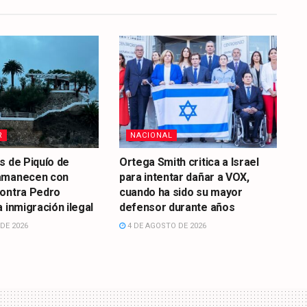
R
NACIONAL
s de Piquío de
Ortega Smith critica a Israel
amanecen con
para intentar dañar a VOX,
contra Pedro
cuando ha sido su mayor
 inmigración ilegal
defensor durante años
DE 2026
4 DE AGOSTO DE 2026