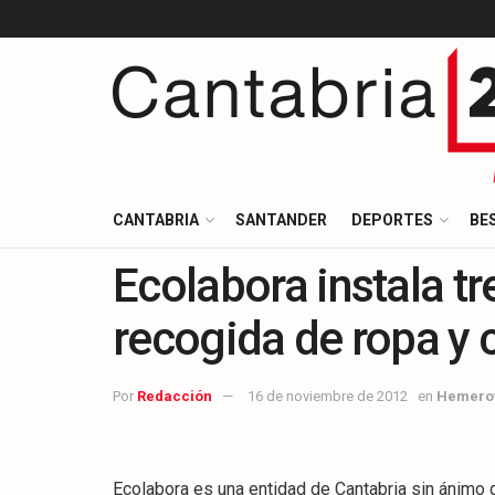
CANTABRIA
SANTANDER
DEPORTES
BE
Ecolabora instala t
recogida de ropa y 
Por
Redacción
16 de noviembre de 2012
en
Hemero
Ecolabora es una entidad de Cantabria sin ánimo 