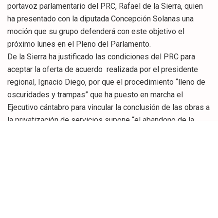
portavoz parlamentario del PRC, Rafael de la Sierra, quien
ha presentado con la diputada Concepción Solanas una
moción que su grupo defenderá con este objetivo el
próximo lunes en el Pleno del Parlamento.
De la Sierra ha justificado las condiciones del PRC para
aceptar la oferta de acuerdo realizada por el presidente
regional, Ignacio Diego, por que el procedimiento “lleno de
oscuridades y trampas” que ha puesto en marcha el
Ejecutivo cántabro para vincular la conclusión de las obras a
la privatización de servicios supone “el abandono de la
reclamación al Gobierno de España de la financiación que
nos corresponde” y que –ha recordado- el propio Diego
cifró en algo menos de 200 millones de euros.
A su juicio, es “total y absolutamente inaceptable, un
escándalo y hasta suicida” prescindir de ese pago, por lo
que su garantía es condición “sique qua non,
imprescindible y previa” para que los regionalistas acepten