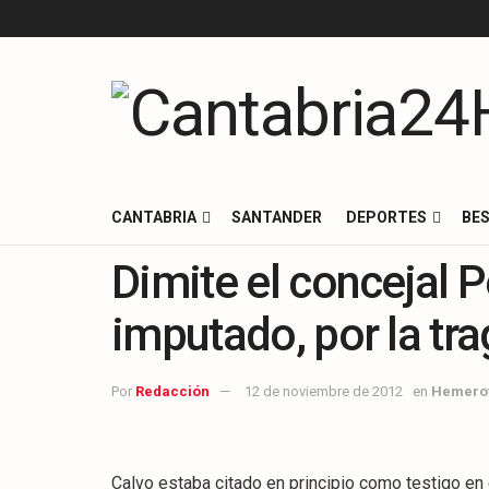
CANTABRIA
SANTANDER
DEPORTES
BES
Dimite el concejal 
imputado, por la tr
Por
Redacción
12 de noviembre de 2012
en
Hemero
Calvo estaba citado en principio como testigo en e