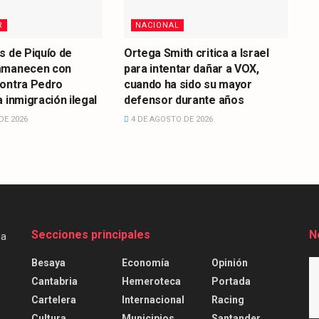
R
NACIONAL
s de Piquío de
Ortega Smith critica a Israel
amanecen con
para intentar dañar a VOX,
contra Pedro
cuando ha sido su mayor
 inmigración ilegal
defensor durante años
DE 2026
4 DE AGOSTO DE 2026
Secciones principales
N
Besaya
Economía
Opinión
Cantabria
Hemeroteca
Portada
Cartelera
Internacional
Racing
Cultura
Municipios
Santander