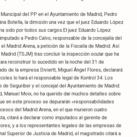
po Municipal del PP en el Ayuntamiento de Madrid, Pedro
 Ana Botella, la dimisión una vez que el juez Eduardo López
 ha sido por todos sus cargos.El juez Eduardo López
 imputado a Pedro Calvo, responsable de la concejalía del
l Madrid Arena, a petición de la Fiscalía de Madrid. Así
e Madrid (TSJM) tras concluir la inspección ocular que ha
para reconstruir lo sucedido en la noche del 31 de
ado de la empresa Diviertt, Miguel Ángel Flores, declarará
coles lo hará el responsable legal de Kontrol 34. Los
e de Seguriber y el concejal del Ayuntamiento de Madrid.
drid, Manuel Moix, no ha querido dar muchos detalles sobre
 que en este proceso se depurarán «responsabilidades
sucesos del Madrid Arena, en el que murieron cuatro
ta, citará a declarar como imputados al gerente de
Flores, y a los representantes legales de las empresas de
al Superior de Justicia de Madrid, el magistrado citará a