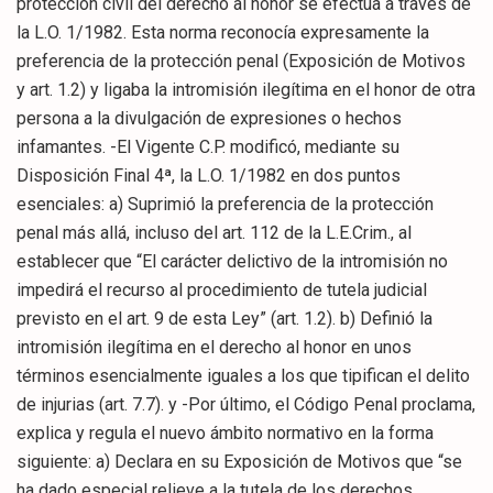
protección civil del derecho al honor se efectúa a través de
la L.O. 1/1982. Esta norma reconocía expresamente la
preferencia de la protección penal (Exposición de Motivos
y art. 1.2) y ligaba la intromisión ilegítima en el honor de otra
persona a la divulgación de expresiones o hechos
infamantes. -El Vigente C.P. modificó, mediante su
Disposición Final 4ª, la L.O. 1/1982 en dos puntos
esenciales: a) Suprimió la preferencia de la protección
penal más allá, incluso del art. 112 de la L.E.Crim., al
establecer que “El carácter delictivo de la intromisión no
impedirá el recurso al procedimiento de tutela judicial
previsto en el art. 9 de esta Ley” (art. 1.2). b) Definió la
intromisión ilegítima en el derecho al honor en unos
términos esencialmente iguales a los que tipifican el delito
de injurias (art. 7.7). y -Por último, el Código Penal proclama,
explica y regula el nuevo ámbito normativo en la forma
siguiente: a) Declara en su Exposición de Motivos que “se
ha dado especial relieve a la tutela de los derechos