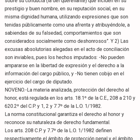
sobre su conducta (la del querellante) que inciden en su
prestigio y buen nombre, en su reputación social, en su
misma dignidad humana, utilizando expresiones que son
tenidas públicamente como una afrenta y atribuyéndole, a
sabiendas de su falsedad, comportamientos que son
considerados socialmente como deshonrosos”. Y 2) Las
excusas absolutorias alegadas en el acto de conciliación
son inviables, pues los hechos imputados: -No pueden
ampararse en la libertad de expresión y el derecho a la
información del cargo público, y -No tienen cobijo en el
ejercicio del cargo de diputado.
NOVENO.-La materia analizada, protección del derecho al
honor, está regulada en los arts. 18.1º de la C.E., 208 a 210 y
620.2º del C.P. y 1, 2 y 7.7º de la L.O. 1/1982.
La norma constitucional garantiza el derecho al honor y
reconoce su naturaleza de derecho fundamental.
Los arts. 208 C.P. y 7.7º de la L.O. 1/1982 definen
respectivamente el ámbito de protección penal y el ámbito