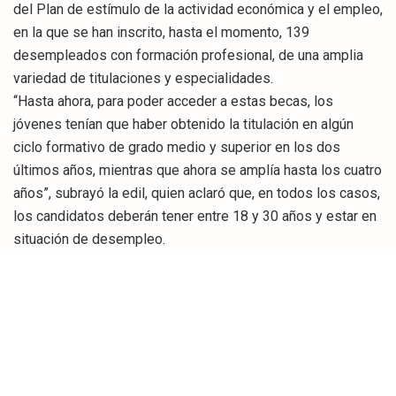
del Plan de estímulo de la actividad económica y el empleo,
en la que se han inscrito, hasta el momento, 139
desempleados con formación profesional, de una amplia
variedad de titulaciones y especialidades.
“Hasta ahora, para poder acceder a estas becas, los
jóvenes tenían que haber obtenido la titulación en algún
ciclo formativo de grado medio y superior en los dos
últimos años, mientras que ahora se amplía hasta los cuatro
años”, subrayó la edil, quien aclaró que, en todos los casos,
los candidatos deberán tener entre 18 y 30 años y estar en
situación de desempleo.
Díaz-Domínguez hizo hincapié en que el Programa de
“Becas ACCESO” tiene como finalidad impulsar la
empleabilidad de los titulados en Formación Profesional, a
través de la realización de prácticas en empresas del
municipio.“Con este objetivo, el Ayuntamiento de Santander
y la Consejería de Educación estamos fomentando