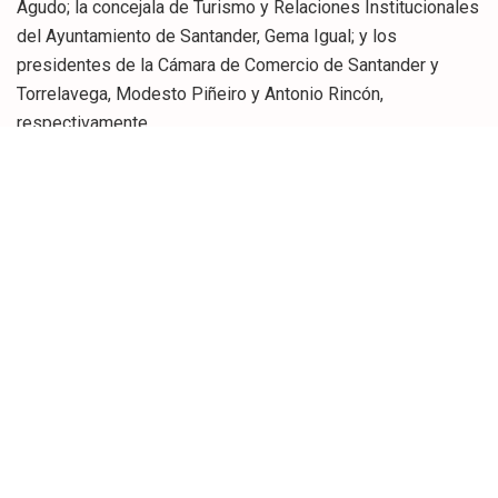
Agudo; la concejala de Turismo y Relaciones Institucionales
del Ayuntamiento de Santander, Gema Igual; y los
presidentes de la Cámara de Comercio de Santander y
Torrelavega, Modesto Piñeiro y Antonio Rincón,
respectivamente.
Tras el acto institucional se servirá un cocktail para todos
asistentes en el hall de entrada del Palacio de Festivales.
En el mismo se podrá degustar -al margen de las
preparaciones previstas por el Catering Rhin- el pincho
ganador del Concurso Regional, que tuvo lugar el pasado
mes de junio y en el que se proclamó vencedor el
restaurante Los Brezos, de San Mamés de Meruelo, con
Naranja en el campo, un pincho cuya base principal es el
foie. Asimismo, la Bodega San Fermín preparará tortilla de
patata tradicional tras ser uno de los establecimientos
premiados en el II Concurso de Tortillas de Santander.
Posteriormente tendrá lugar una cena en la Sala Griega para