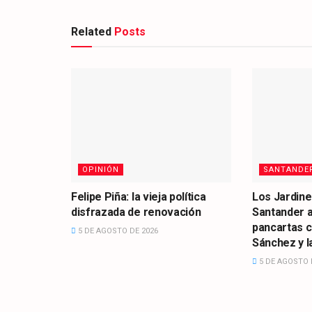
Related
Posts
OPINIÓN
SANTANDE
Felipe Piña: la vieja política
Los Jardine
disfrazada de renovación
Santander 
pancartas 
5 DE AGOSTO DE 2026
Sánchez y la
5 DE AGOSTO 