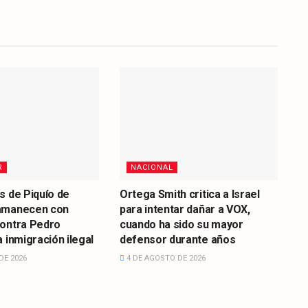
R
NACIONAL
s de Piquío de
Ortega Smith critica a Israel
amanecen con
para intentar dañar a VOX,
contra Pedro
cuando ha sido su mayor
 inmigración ilegal
defensor durante años
DE 2026
4 DE AGOSTO DE 2026