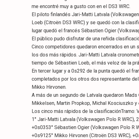
me encontré muy a gusto con en el DS3 WRC.
El piloto finlandés Jari-Matti Latvala (Volkswag
Loeb (Citroën DS3 WRC) y se quedó con la clasifi
lugar quedó el francés Sébastien Ogier (Volksw
El público pudo disfrutar de una reñida clasifica
Cinco competidores quedaron encerrados en un se
los dos más rápidos. Jari-Matti Latvala cronome
tiempo de Sébastien Loeb, el más veloz de la prác
En tercer lugar y a 0s292 de la punta quedó el fr
completados por los otros dos representante del
Mikko Hirvonen.
A más de un segundo de Latvala quedaron Mads O
Mikkelsen, Martin Propkop, Michal Kosciuszko y e
Los cinco más rápidos de la clasificaciónTramo: 
1° Jari-Matti Latvala (Volkswagen Polo R WRC),
+0s0353° Sébastien Ogier (Volkswagen Polo R W
+0s9125° Mikko Hirvonen (Citroën DS3 WRC), +