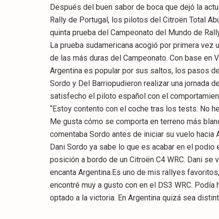
Después del buen sabor de boca que dejó la actua
Rally de Portugal, los pilotos del Citroën Total 
quinta prueba del Campeonato del Mundo de Rallye
La prueba sudamericana acogió por primera vez 
de las más duras del Campeonato. Con base en Vil
Argentina es popular por sus saltos, los pasos d
Sordo y Del Barriopudieron realizar una jornada d
satisfecho el piloto español con el comportamient
“Estoy contento con el coche tras los tests. No
Me gusta cómo se comporta en terreno más blando 
comentaba Sordo antes de iniciar su vuelo hacia A
Dani Sordo ya sabe lo que es acabar en el podio e
posición a bordo de un Citroën C4 WRC. Dani se 
encanta Argentina.Es uno de mis rallyes favorito
encontré muy a gusto con en el DS3 WRC. Podía ha
optado a la victoria. En Argentina quizá sea disti