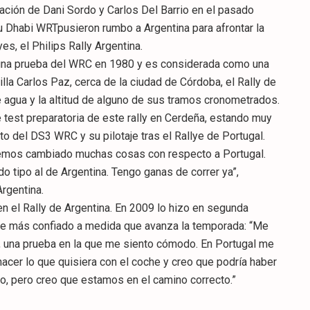
ción de Dani Sordo y Carlos Del Barrio en el pasado
Abu Dhabi WRTpusieron rumbo a Argentina para afrontar la
s, el Philips Rally Argentina.
una prueba del WRC en 1980 y es considerada como una
la Carlos Paz, cerca de la ciudad de Córdoba, el Rally de
e agua y la altitud de alguno de sus tramos cronometrados.
e test preparatoria de este rally en Cerdeña, estando muy
o del DS3 WRC y su pilotaje tras el Rallye de Portugal.
 hemos cambiado muchas cosas con respecto a Portugal.
tipo al de Argentina. Tengo ganas de correr ya”,
rgentina.
n el Rally de Argentina. En 2009 lo hizo en segunda
ve más confiado a medida que avanza la temporada: “Me
s, una prueba en la que me siento cómodo. En Portugal me
cer lo que quisiera con el coche y creo que podría haber
nto, pero creo que estamos en el camino correcto.”