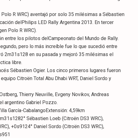
en Polo R WRC) aventajó por solo 35 milésimas a Sébastien
cación delPhilips LED Rally Argentina 2013. En tercer
agen Polo R WRC).
ción entre los pilotos delCampeonato del Mundo de Rally.
gundo, pero lo más increíble fue lo que sucedió entre
tró 2m31s128 en su pasada y mejoró 35 milésimas el
tica libre.
ancés Sébastien Ogier. Los cinco primeros lugares fueron
 equipo Citroën Total Abu Dhabi WRT, Daniel Sordo y
stberg, Thierry Neuville, Evgeny Novikov, Andreas
l argentino Gabriel Pozzo.
Villa García-CabalangoExtensión: 4,59km
 2m31s1282° Sébastien Loeb (Citroën DS3 WRC),
RC), +0s9124° Daniel Sordo (Citroën DS3 WRC),
0s951