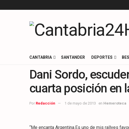
CANTABRIA
SANTANDER
DEPORTES
BES
Dani Sordo, escuder
cuarta posición en l
Por
Redacción
1 de mayo de 2013
en
Hemeroteca
“Me encanta Argentina.Es uno de mis rallyes favo