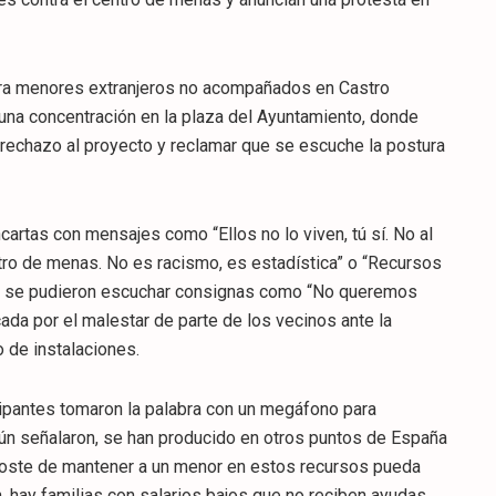
para menores extranjeros no acompañados en Castro
una concentración en la plaza del Ayuntamiento, donde
rechazo al proyecto y reclamar que se escuche la postura
cartas con mensajes como “Ellos no lo viven, tú sí. No al
tro de menas. No es racismo, es estadística” o “Recursos
én se pudieron escuchar consignas como “No queremos
ada por el malestar de parte de los vecinos ante la
o de instalaciones.
icipantes tomaron la palabra con un megáfono para
ún señalaron, se han producido en otros puntos de España
 coste de mantener a un menor en estos recursos pueda
n, hay familias con salarios bajos que no reciben ayudas