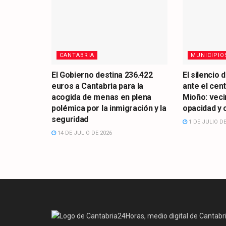
CANTABRIA
MUNICIPIO
El Gobierno destina 236.422
El silencio 
euros a Cantabria para la
ante el cen
acogida de menas en plena
Mioño: vec
polémica por la inmigración y la
opacidad y 
seguridad
1 DE JULIO DE
14 DE JULIO DE 2026