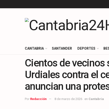
CANTABRIA
SANTANDER
DEPORTES
BE
Cientos de vecinos 
Urdiales contra el 
anuncian una prote
Por
Redacción
8 de marzo de 2026
en
Cantabria