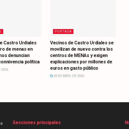
S
PORTADA
de Castro Urdiales
Vecinos de Castro Urdiales se
tro de menas en
movilizan de nuevo contra los
inos denuncian
centros de MENAs y exigen
connivencia política
explicaciones por millones de
euros en gasto público
 2026
20 DE ABRIL DE 2026
Secciones principales
N