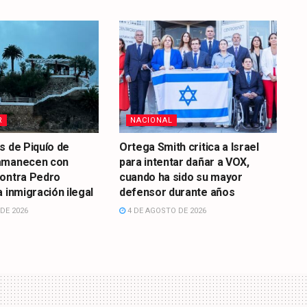
R
NACIONAL
s de Piquío de
Ortega Smith critica a Israel
amanecen con
para intentar dañar a VOX,
contra Pedro
cuando ha sido su mayor
 inmigración ilegal
defensor durante años
DE 2026
4 DE AGOSTO DE 2026