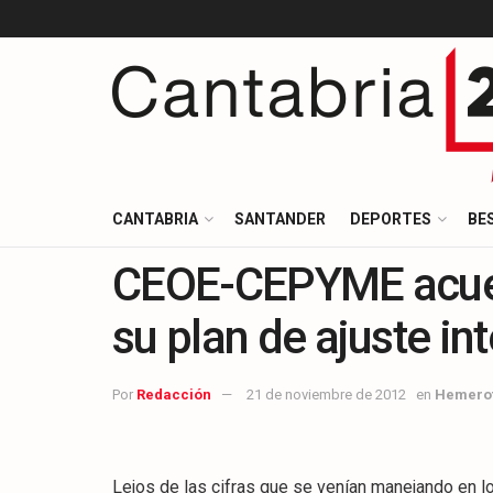
CANTABRIA
SANTANDER
DEPORTES
BE
CEOE-CEPYME acuer
su plan de ajuste in
Por
Redacción
21 de noviembre de 2012
en
Hemero
Lejos de las cifras que se venían manejando en l