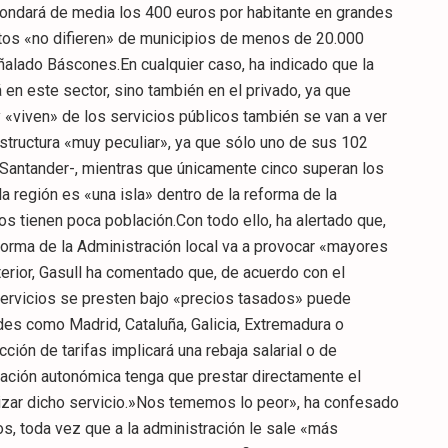
rondará de media los 400 euros por habitante en grandes
atos «no difieren» de municipios de menos de 20.000
ñalado Báscones.En cualquier caso, ha indicado que la
á en este sector, sino también en el privado, ya que
«viven» de los servicios públicos también se van a ver
estructura «muy peculiar», ya que sólo uno de sus 102
Santander-, mientras que únicamente cinco superan los
a región es «una isla» dentro de la reforma de la
os tienen poca población.Con todo ello, ha alertado que,
orma de la Administración local va a provocar «mayores
terior, Gasull ha comentado que, de acuerdo con el
servicios se presten bajo «precios tasados» puede
es como Madrid, Cataluña, Galicia, Extremadura o
ción de tarifas implicará una rebaja salarial o de
tración autonómica tenga que prestar directamente el
alizar dicho servicio.»Nos tememos lo peor», ha confesado
ios, toda vez que a la administración le sale «más