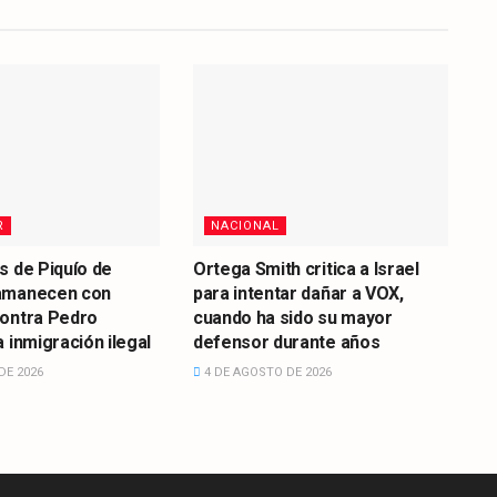
R
NACIONAL
s de Piquío de
Ortega Smith critica a Israel
amanecen con
para intentar dañar a VOX,
contra Pedro
cuando ha sido su mayor
 inmigración ilegal
defensor durante años
DE 2026
4 DE AGOSTO DE 2026