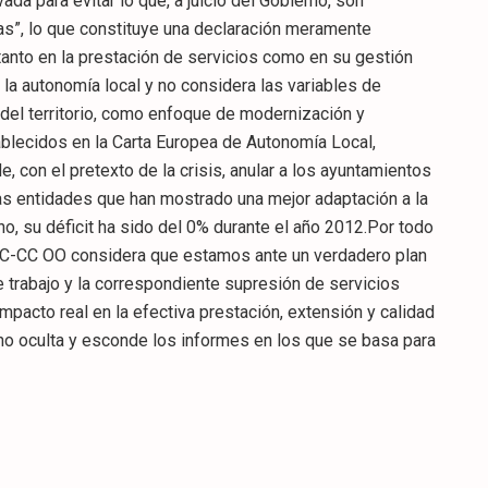
vada para evitar lo que, a juicio del Gobierno, son
as”, lo que constituye una declaración meramente
 tanto en la prestación de servicios como en su gestión
la autonomía local y no considera las variables de
n del territorio, como enfoque de modernización y
ablecidos en la Carta Europea de Autonomía Local,
e, con el pretexto de la crisis, anular a los ayuntamientos
as entidades que han mostrado una mejor adaptación a la
no, su déficit ha sido del 0% durante el año 2012.Por todo
 FSC-CC OO considera que estamos ante un verdadero plan
 trabajo y la correspondiente supresión de servicios
impacto real en la efectiva prestación, extensión y calidad
rno oculta y esconde los informes en los que se basa para