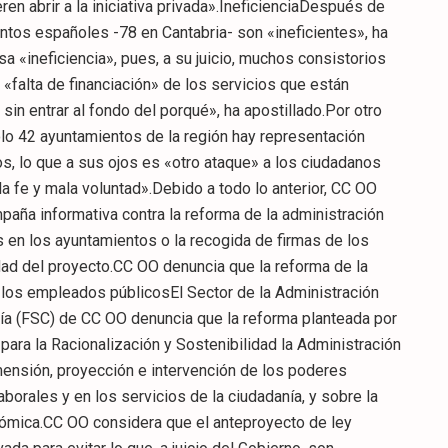
eren abrir a la iniciativa privada».IneficienciaDespués de
tos españoles -78 en Cantabria- son «ineficientes», ha
 «ineficiencia», pues, a su juicio, muchos consistorios
 «falta de financiación» de los servicios que están
sin entrar al fondo del porqué», ha apostillado.Por otro
lo 42 ayuntamientos de la región hay representación
s, lo que a sus ojos es «otro ataque» a los ciudadanos
a fe y mala voluntad».Debido a todo lo anterior, CC OO
ña informativa contra la reforma de la administración
s en los ayuntamientos o la recogida de firmas de los
idad del proyecto.CC OO denuncia que la reforma de la
a los empleados públicosEl Sector de la Administración
nía (FSC) de CC OO denuncia que la reforma planteada por
ara la Racionalización y Sostenibilidad la Administración
dimensión, proyección e intervención de los poderes
borales y en los servicios de la ciudadanía, y sobre la
onómica.CC OO considera que el anteproyecto de ley