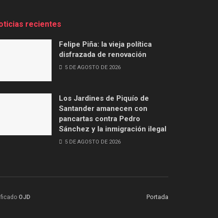
oticias recientes
Felipe Piña: la vieja política
disfrazada de renovación
5 DE AGOSTO DE 2026
Los Jardines de Piquío de
Santander amanecen con
pancartas contra Pedro
Sánchez y la inmigración ilegal
5 DE AGOSTO DE 2026
Portada
ificado
OJD