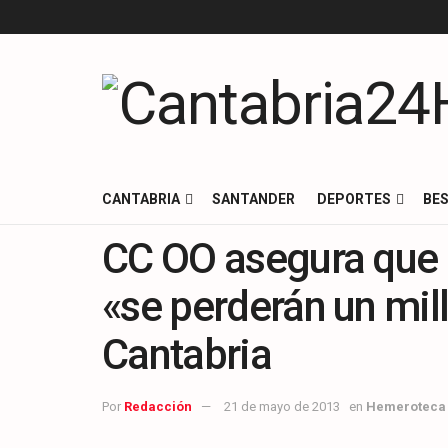
CANTABRIA
SANTANDER
DEPORTES
BES
CC OO asegura que c
«se perderán un mil
Cantabria
Por
Redacción
21 de mayo de 2013
en
Hemeroteca