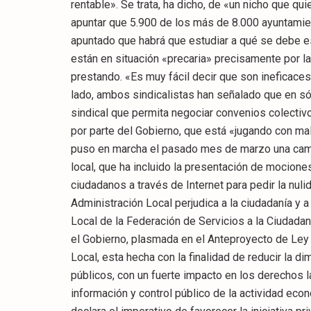
rentable». Se trata, ha dicho, de «un nicho que qui
apuntar que 5.900 de los más de 8.000 ayuntamien
apuntado que habrá que estudiar a qué se debe esa
están en situación «precaria» precisamente por la
prestando. «Es muy fácil decir que son ineficaces 
lado, ambos sindicalistas han señalado que en só
sindical que permita negociar convenios colectivo
por parte del Gobierno, que está «jugando con mal
puso en marcha el pasado mes de marzo una campa
local, que ha incluido la presentación de mocione
ciudadanos a través de Internet para pedir la nul
Administración Local perjudica a la ciudadanía y 
Local de la Federación de Servicios a la Ciudada
el Gobierno, plasmada en el Anteproyecto de Ley p
Local, esta hecha con la finalidad de reducir la 
públicos, con un fuerte impacto en los derechos la
información y control público de la actividad ec