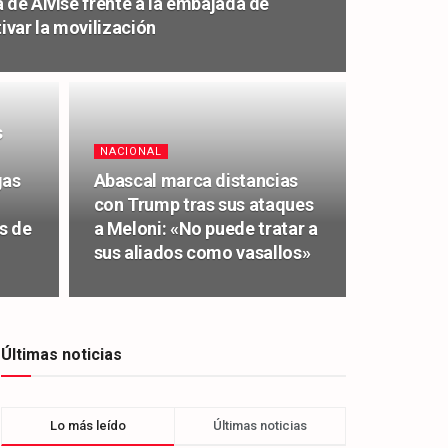
 de Alvise frente a la embajada de
var la movilización
s
NACIONAL
gas
Abascal marca distancias
con Trump tras sus ataques
s de
a Meloni: «No puede tratar a
sus aliados como vasallos»
Últimas noticias
Lo más leído
Últimas noticias