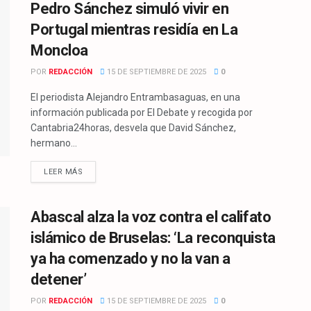
Pedro Sánchez simuló vivir en
Portugal mientras residía en La
Moncloa
POR
REDACCIÓN
15 DE SEPTIEMBRE DE 2025
0
El periodista Alejandro Entrambasaguas, en una
información publicada por El Debate y recogida por
Cantabria24horas, desvela que David Sánchez,
hermano...
LEER MÁS
Abascal alza la voz contra el califato
islámico de Bruselas: ‘La reconquista
ya ha comenzado y no la van a
detener’
POR
REDACCIÓN
15 DE SEPTIEMBRE DE 2025
0