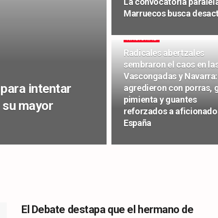
La convocatoria paralela
Marruecos busca desacti
NACIONAL
Radicales abertzales
sembraron el caos en la
Vascongadas y Navarra:
 para intentar
agredieron con porras, 
pimienta y guantes
o su mayor
reforzados a aficionado
España
El Debate destapa que el hermano de