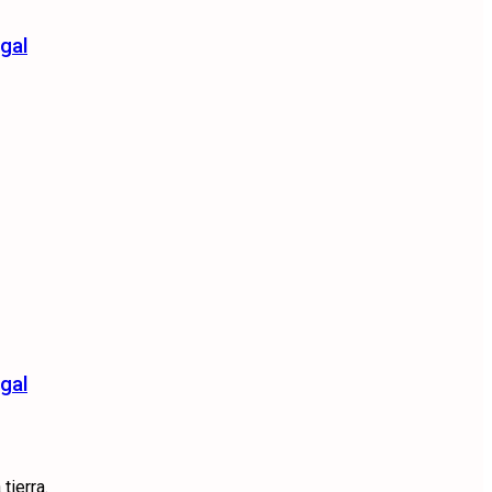
gal
gal
tierra.