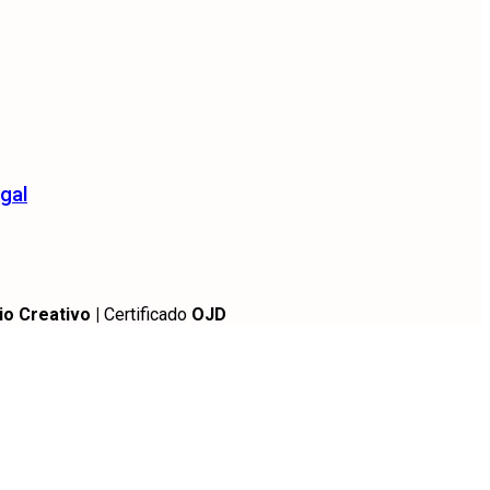
gal
io Creativo |
Certificado
OJD