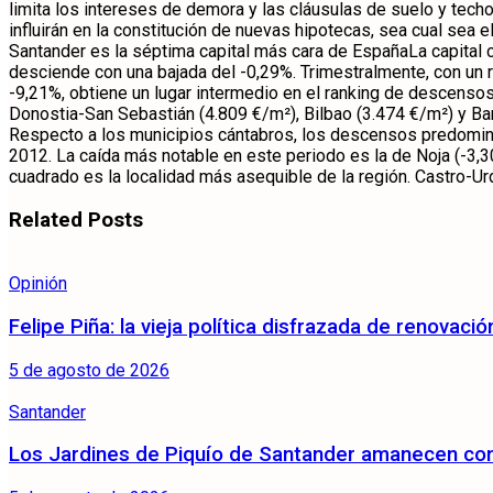
limita los intereses de demora y las cláusulas de suelo y tech
influirán en la constitución de nuevas hipotecas, sea cual sea
Santander es la séptima capital más cara de EspañaLa capita
desciende con una bajada del -0,29%. Trimestralmente, con un r
-9,21%, obtiene un lugar intermedio en el ranking de descenso
Donostia-San Sebastián (4.809 €/m²), Bilbao (3.474 €/m²) y Bar
Respecto a los municipios cántabros, los descensos predominan
2012. La caída más notable en este periodo es la de Noja (-3,
cuadrado es la localidad más asequible de la región. Castro-U
Related
Posts
Opinión
Felipe Piña: la vieja política disfrazada de renovació
5 de agosto de 2026
Santander
Los Jardines de Piquío de Santander amanecen con 