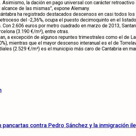
o. Asimismo, la dación en pago universal con carácter retroactiv
 el alcance de las mismas”, expone Alemany.
l cántabra ha registrado destacados descensos en casi todos l
etroceso del -2,36%, ocupa el puesto decimoquinto en el listado 
s. Con 2.606 euros por metro cuadrado en marzo de 2013, Santande
celona (3.190 €/m²), entre otras.
, a excepción de algunos repuntes trimestrales como el de Lare
30%), mientras que el mayor descenso interanual es el de Torrel
rdiales (2.529 €/m²) es el municipio más caro de Cantabria en m
n
pancartas contra Pedro Sánchez y la inmigración ile