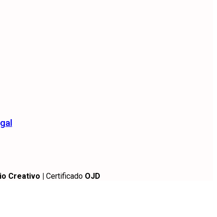
gal
io Creativo |
Certificado
OJD