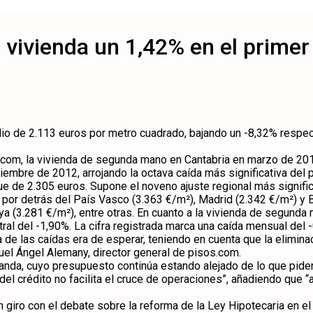
a vivienda un 1,42% en el primer
dio de 2.113 euros por metro cuadrado, bajando un -8,32% respe
.com, la vivienda de segunda mano en Cantabria en marzo de 201
ciembre de 2012, arrojando la octava caída más significativa del
e de 2.305 euros. Supone el noveno ajuste regional más signific
por detrás del País Vasco (3.363 €/m²), Madrid (2.342 €/m²) y Ba
ya (3.281 €/m²), entre otras. En cuanto a la vivienda de segund
l del -1,90%. La cifra registrada marca una caída mensual del -0
de las caídas era de esperar, teniendo en cuenta que la eliminac
uel Ángel Alemany, director general de pisos.com.
anda, cuyo presupuesto continúa estando alejado de lo que pide
n del crédito no facilita el cruce de operaciones”, añadiendo que
 giro con el debate sobre la reforma de la Ley Hipotecaria en 